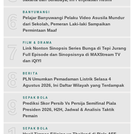
6
BANYUWANGI
Pelajar Banyuwangi Pelaku Video Asusila Mundur
dari Sekolah, Pemeran Laki-laki Sampaikan
Permintaan Maaf
7
FILM & DRAMA
Link Nonton Sinopsis Series Bunga di Tepi Jurang
Full Episode dan Sinopsisnya di MAXStream TV
dan iQIYI
8
BERITA
PLN Umumkan Pemadaman Listrik Selasa 4
Agustus 2026, Ini Daftar Wilayah yang Terdampak
9
SEPAK BOLA
Prediksi Skor Persib Vs Persija Semifinal Piala
Presiden 2026, H2H, Jadwal & Analisis Taktik
Pemain
SEPAK BOLA
Hasil Timnas Filipina vs Thailand di Piala AFF