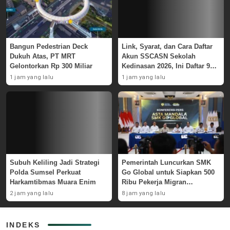
Bangun Pedestrian Deck
Link, Syarat, dan Cara Daftar
Dukuh Atas, PT MRT
Akun SSCASN Sekolah
Gelontorkan Rp 300 Miliar
Kedinasan 2026, Ini Daftar 9
Instansinya
1 jam yang lalu
1 jam yang lalu
Subuh Keliling Jadi Strategi
Pemerintah Luncurkan SMK
Polda Sumsel Perkuat
Go Global untuk Siapkan 500
Harkamtibmas Muara Enim
Ribu Pekerja Migran
Kompeten
2 jam yang lalu
8 jam yang lalu
INDEKS