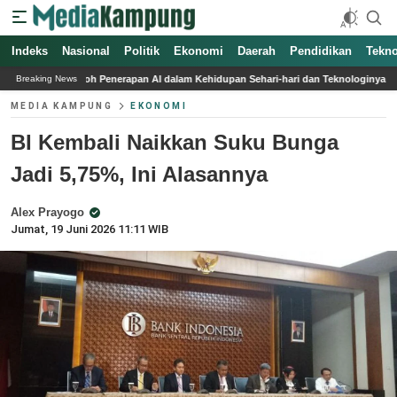
Indeks
Nasional
Politik
Ekonomi
Daerah
Pendidikan
Tekno
apan AI dalam Kehidupan Sehari-hari dan Teknologinya
Leo Messi Cetak Gol Spe
Breaking News
MEDIA KAMPUNG
EKONOMI
BI Kembali Naikkan Suku Bunga
Jadi 5,75%, Ini Alasannya
Alex Prayogo
Jumat, 19 Juni 2026 11:11 WIB