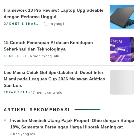
Framework 13 Pro Review: Laptop Upgradeable
dengan Performa Unggul
2 jam yang lalu
GADGET & SMARTPHONE
15 Contoh Penerapan AI dalam Kehidupan
Sehari-hari dan Teknologinya
6 menit yang lalu
TEKNOLOGI
Leo Messi Cetak Gol Spektakuler di Debut Inter
Miami pada Leagues Cup 2026 Melawan Atlético
San Luis
17 menit yang lalu
SEPAK BOLA
ARTIKEL REKOMENDASI
Investor Membeli Utang Pajak Properti Ohio dengan Bunga
18%, Sementara Persaingan Harga Hipotek Meningkat
3 hari yang lalu