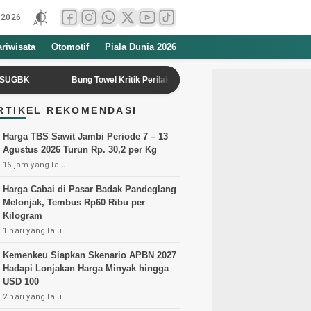
 2026
ariwisata
Otomotif
Piala Dunia 2026
Bung Towel Kritik Perilaku Ivar Jenner dalam Pertandingan Timnas Indo
RTIKEL REKOMENDASI
Harga TBS Sawit Jambi Periode 7 – 13
Agustus 2026 Turun Rp. 30,2 per Kg
16 jam yang lalu
Harga Cabai di Pasar Badak Pandeglang
Melonjak, Tembus Rp60 Ribu per
Kilogram
1 hari yang lalu
Kemenkeu Siapkan Skenario APBN 2027
Hadapi Lonjakan Harga Minyak hingga
USD 100
2 hari yang lalu