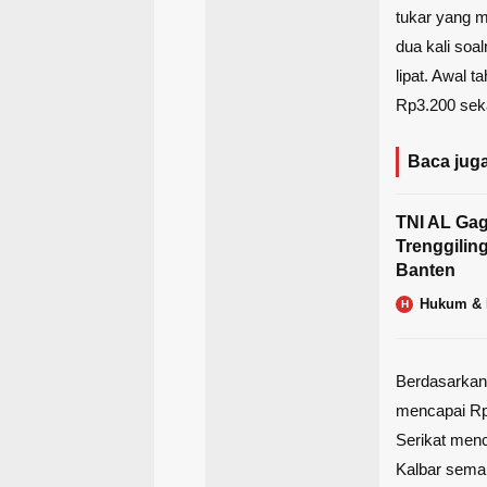
tukar yang m
dua kali soa
lipat. Awal t
Rp3.200 seka
Baca juga
TNI AL Gag
Trenggiling
Banten
Hukum & 
H
Berdasarkan i
mencapai Rp4
Serikat menc
Kalbar sema