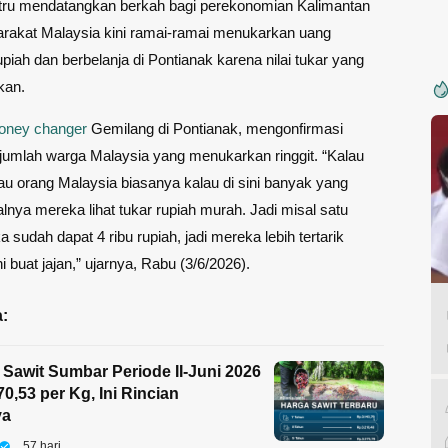
stru mendatangkan berkah bagi perekonomian Kalimantan
arakat Malaysia kini ramai-ramai menukarkan uang
piah dan berbelanja di Pontianak karena nilai tukar yang
kan.
oney changer
Gemilang di Pontianak, mengonfirmasi
jumlah warga Malaysia yang menukarkan ringgit. “Kalau
tau orang Malaysia biasanya kalau di sini banyak yang
alnya mereka lihat tukar rupiah murah. Jadi misal satu
a sudah dapat 4 ribu rupiah, jadi mereka lebih tertarik
i buat jajan,” ujarnya, Rabu (3/6/2026).
:
Sawit Sumbar Periode II-Juni 2026
0,53 per Kg, Ini Rincian
ya
57 hari