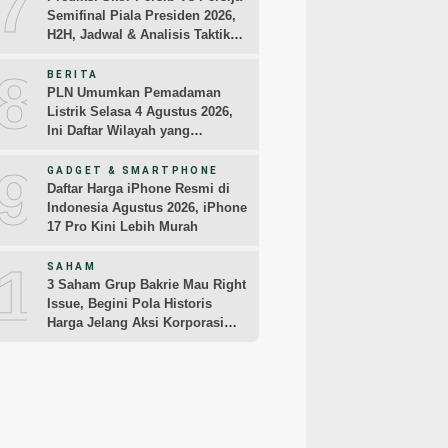
7
Semifinal Piala Presiden 2026,
H2H, Jadwal & Analisis Taktik
Pemain
8
BERITA
PLN Umumkan Pemadaman
Listrik Selasa 4 Agustus 2026,
Ini Daftar Wilayah yang
Terdampak
9
GADGET & SMARTPHONE
Daftar Harga iPhone Resmi di
Indonesia Agustus 2026, iPhone
17 Pro Kini Lebih Murah
10
SAHAM
3 Saham Grup Bakrie Mau Right
Issue, Begini Pola Historis
Harga Jelang Aksi Korporasi
dari BNBR dan ENRG