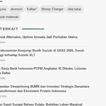
aysia
ekonomi
Kalbar"
Money Changer
nilai tukar
piah melemah
 TERKAIT
kuat Aftersales, Uptime Armada Jadi Perhatian Utama
lalu
ekonomian Kunjungi Booth Suzuki di GIIAS 2026, Soroti
ggi terhadap Suzuki XL7
lalu
Kerja Bank Indonesia PCPM Angkatan 41 Dibuka, Lulusan
 Daftar
lalu
walan Streamlining BUMN dan Investasi Strategis Danantara
ransformasi dan Ekosistem Protein Indonesia
 lalu
n Sawit Sungai Bahaur Estate, Buktikan Lahan Marginal