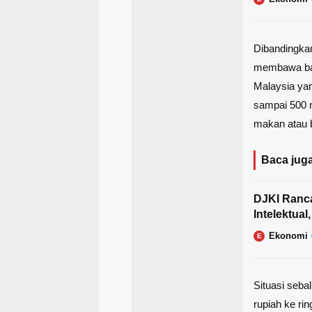
Dibandingkan
membawa bany
Malaysia yan
sampai 500 r
makan atau b
Baca juga
DJKI Ranc
Intelektua
Ekonomi
E
Situasi seba
rupiah ke rin