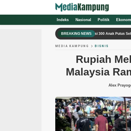
Indeks
Nasional
Politik
Ekonom
SR di PPI Curug Resmi Dibuka, Fasilitasi 300 Anak Putus Sekolah
BREAKING NEWS
MEDIA KAMPUNG
BISNIS
Rupiah Me
Malaysia Ram
Alex Prayog