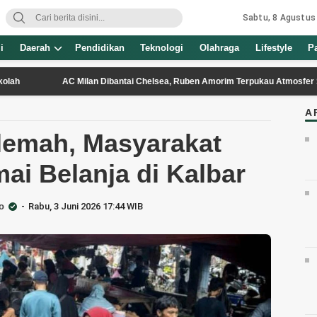
Sabtu, 8 Agustus
i
Daerah
Pendidikan
Teknologi
Olahraga
Lifestyle
P
AC Milan Dibantai Chelsea, Ruben Amorim Terpukau Atmosfer SUGBK
A
lemah, Masyarakat
ai Belanja di Kalbar
o
Rabu, 3 Juni 2026 17:44 WIB