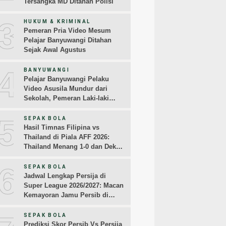
Tersangka MD Ditahan Polisi
3
HUKUM & KRIMINAL
Pemeran Pria Video Mesum
Pelajar Banyuwangi Ditahan
Sejak Awal Agustus
4
BANYUWANGI
Pelajar Banyuwangi Pelaku
Video Asusila Mundur dari
Sekolah, Pemeran Laki-laki
Sampaikan Permintaan Maaf
5
SEPAK BOLA
Hasil Timnas Filipina vs
Thailand di Piala AFF 2026:
Thailand Menang 1-0 dan Dekati
Semifinal
6
SEPAK BOLA
Jadwal Lengkap Persija di
Super League 2026/2027: Macan
Kemayoran Jamu Persib di
Jakarta Pekan Kedua
SEPAK BOLA
Prediksi Skor Persib Vs Persija