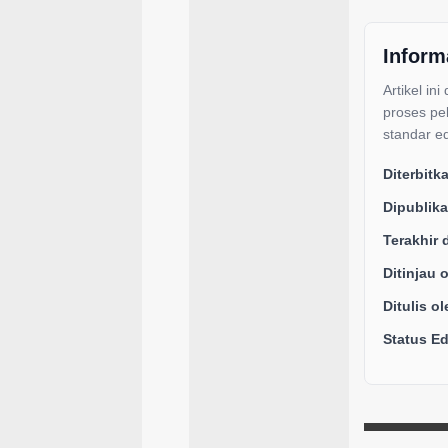
Inform
Artikel ini
proses pe
standar ed
Diterbitk
Dipublika
Terakhir 
Ditinjau 
Ditulis ol
Status Edi