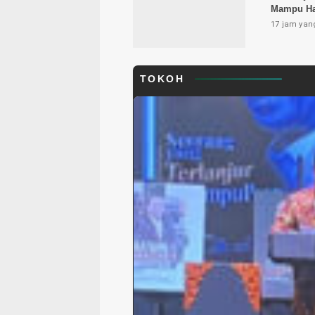
Mampu Has
17 jam yang
TOKOH