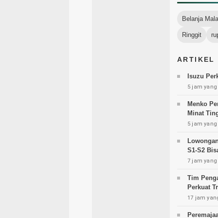
Belanja Mal
Ringgit
ru
ARTIKEL
Isuzu Per
5 jam yang 
Menko Per
Minat Tin
5 jam yang 
Lowongan 
S1-S2 Bisa
7 jam yang 
Tim Penga
Perkuat T
17 jam yang
Peremajaa