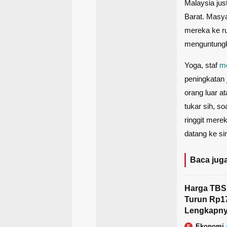
Malaysia ju
Barat. Masy
mereka ke ru
menguntung
Yoga, staf
m
peningkatan 
orang luar a
tukar sih, so
ringgit merek
datang ke sin
Baca juga
Harga TBS 
Turun Rp17
Lengkapn
Ekonomi
E