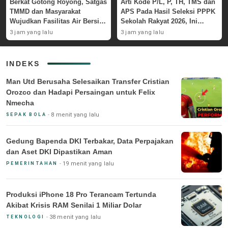
Berkat Gotong Royong, Satgas
Arti Kode P/L, P, TH, TMS dan
TMMD dan Masyarakat
APS Pada Hasil Seleksi PPPK
Wujudkan Fasilitas Air Bersih
Sekolah Rakyat 2026, Ini
di Masjid Polewali
Penjelasan
3 jam yang lalu
3 jam yang lalu
INDEKS
Man Utd Berusaha Selesaikan Transfer Cristian
Orozco dan Hadapi Persaingan untuk Felix
Nmecha
8 menit yang lalu
SEPAK BOLA
Gedung Bapenda DKI Terbakar, Data Perpajakan
dan Aset DKI Dipastikan Aman
19 menit yang lalu
PEMERINTAHAN
Produksi iPhone 18 Pro Terancam Tertunda
Akibat Krisis RAM Senilai 1 Miliar Dolar
38 menit yang lalu
TEKNOLOGI