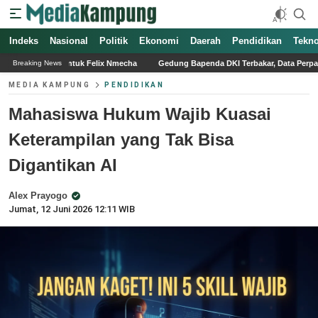
Indeks
Nasional
Politik
Ekonomi
Daerah
Pendidikan
Tekno
lix Nmecha
Gedung Bapenda DKI Terbakar, Data Perpajakan dan Aset DKI Dipas
Breaking News
MEDIA KAMPUNG
PENDIDIKAN
Mahasiswa Hukum Wajib Kuasai
Keterampilan yang Tak Bisa
Digantikan AI
Alex Prayogo
Jumat, 12 Juni 2026 12:11 WIB