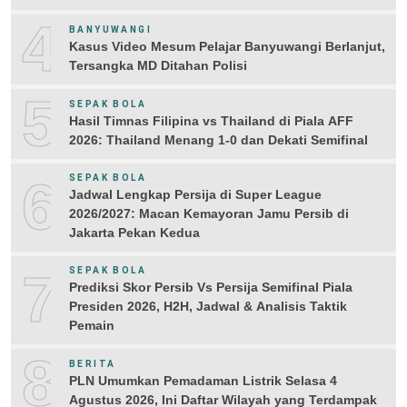
4
BANYUWANGI
Kasus Video Mesum Pelajar Banyuwangi Berlanjut,
Tersangka MD Ditahan Polisi
5
SEPAK BOLA
Hasil Timnas Filipina vs Thailand di Piala AFF
2026: Thailand Menang 1-0 dan Dekati Semifinal
6
SEPAK BOLA
Jadwal Lengkap Persija di Super League
2026/2027: Macan Kemayoran Jamu Persib di
Jakarta Pekan Kedua
7
SEPAK BOLA
Prediksi Skor Persib Vs Persija Semifinal Piala
Presiden 2026, H2H, Jadwal & Analisis Taktik
Pemain
8
BERITA
PLN Umumkan Pemadaman Listrik Selasa 4
Agustus 2026, Ini Daftar Wilayah yang Terdampak