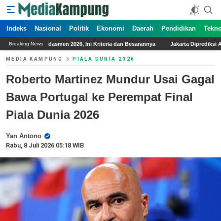
Indeks
Nasional
Politik
Ekonomi
Daerah
Pendidikan
Tekno
6, Ini Kriteria dan Besarannya
Jakarta Diprediksi Akan Diselimuti Awan Teba
Breaking News
MEDIA KAMPUNG
PIALA DUNIA 2026
Roberto Martinez Mundur Usai Gagal
Bawa Portugal ke Perempat Final
Piala Dunia 2026
Yan Antono
Rabu, 8 Juli 2026 05:18 WIB