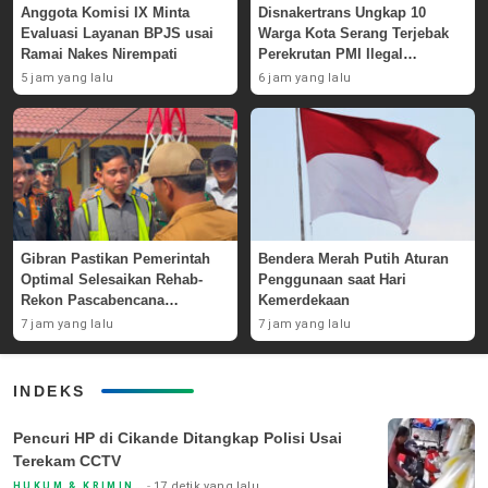
Anggota Komisi IX Minta
Disnakertrans Ungkap 10
Evaluasi Layanan BPJS usai
Warga Kota Serang Terjebak
Ramai Nakes Nirempati
Perekrutan PMI Ilegal
Sepanjang 2026
5 jam yang lalu
6 jam yang lalu
Gibran Pastikan Pemerintah
Bendera Merah Putih Aturan
Optimal Selesaikan Rehab-
Penggunaan saat Hari
Rekon Pascabencana
Kemerdekaan
Sumatera
7 jam yang lalu
7 jam yang lalu
INDEKS
Pencuri HP di Cikande Ditangkap Polisi Usai
Terekam CCTV
17 detik yang lalu
HUKUM & KRIMINAL