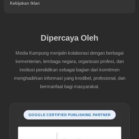
Kebijakan Iklan
Dipercaya Oleh
Media Kampung menjalin kolaborasi dengan berbagai
kementerian, lembaga negara, organisasi profesi, dan
institusi pendidikan sebagai bagian dari komitmen
menghadirkan informasi yang kredibel, profesional, dan
bermanfaat bagi masyarakat.
GOOGLE CERTIFIED PUBLISHING PARTNER