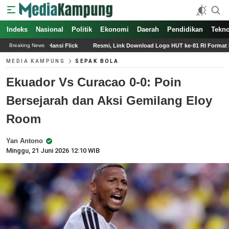
Indeks
Nasional
Politik
Ekonomi
Daerah
Pendidikan
Tekno
k
Resmi, Link Download Logo HUT ke-81 RI Format PNG dan Pedoman Penggu
Breaking News
MEDIA KAMPUNG
SEPAK BOLA
Ekuador Vs Curacao 0-0: Poin
Bersejarah dan Aksi Gemilang Eloy
Room
Yan Antono
Minggu, 21 Juni 2026 12:10 WIB