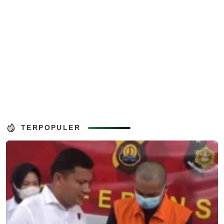
TERPOPULER