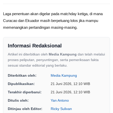
Laga penentuan akan digelar pada matchday ketiga, di mana
Curacao dan Ekuador masih berpeluang lolos jika mampu
memenangkan pertandingan masing-masing.
Informasi Redaksional
Artikel ini diterbitkan oleh
Media Kampung
dan telah melalui
proses peliputan, penyuntingan, serta pemeriksaan fakta
sesuai standar editorial yang berlaku.
Diterbitkan oleh:
Media Kampung
Dipublikasikan:
21 Juni 2026, 12:10 WIB
Terakhir diperbarui:
21 Juni 2026, 12:10 WIB
Ditulis oleh:
Yan Antono
Ditinjau oleh Editor:
Ricky Sulivan