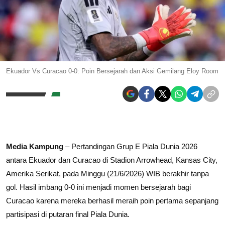
Ekuador Vs Curacao 0-0: Poin Bersejarah dan Aksi Gemilang Eloy Room
Media Kampung
– Pertandingan Grup E Piala Dunia 2026
antara Ekuador dan
Curacao
di Stadion Arrowhead, Kansas City,
Amerika Serikat, pada Minggu (21/6/2026) WIB berakhir tanpa
gol. Hasil imbang 0-0 ini menjadi momen bersejarah bagi
Curacao karena mereka berhasil meraih poin pertama sepanjang
partisipasi di putaran final Piala Dunia.