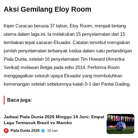
Aksi Gemilang
Eloy Room
Kiper Curacao berusia 37 tahun, Eloy Room, menjadi bintang
utama dalam laga ini. Ia melakukan 15 penyelamatan dari 15
tembakan tepat sasaran Ekuador. Catatan tersebut merupakan
jumlah penyelamatan terbanyak kedua dalam satu pertandingan
Piala Dunia, setelah 16 penyelamatan Tim Howard (Amerika
Serikat) melawan Belgia pada edisi 2014. Performa Room
menggagalkan seluruh upaya Ekuador yang membutuhkan
kemenangan setelah sebelumnya kalah 0-1 dari Pantai Gading.
Baca juga:
Jadwal Piala Dunia 2026 Minggu 14 Juni: Empat
Laga Termasuk Brasil vs Maroko
Piala Dunia 2026
55 hari
P