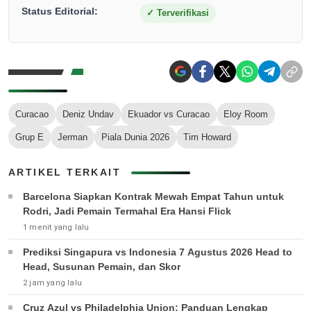
Status Editorial:
✓
Terverifikasi
Curacao
Deniz Undav
Ekuador vs Curacao
Eloy Room
Grup E
Jerman
Piala Dunia 2026
Tim Howard
ARTIKEL TERKAIT
Barcelona Siapkan Kontrak Mewah Empat Tahun untuk
Rodri, Jadi Pemain Termahal Era Hansi Flick
1 menit yang lalu
Prediksi Singapura vs Indonesia 7 Agustus 2026 Head to
Head, Susunan Pemain, dan Skor
2 jam yang lalu
Cruz Azul vs Philadelphia Union: Panduan Lengkap