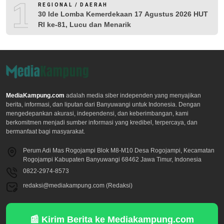
10
REGIONAL / DAERAH
30 Ide Lomba Kemerdekaan 17 Agustus 2026 HUT
RI ke-81, Lucu dan Menarik
MediaKampung.com
adalah media siber independen yang menyajikan
berita, informasi, dan liputan dari Banyuwangi untuk Indonesia. Dengan
mengedepankan akurasi, independensi, dan keberimbangan, kami
berkomitmen menjadi sumber informasi yang kredibel, terpercaya, dan
bermanfaat bagi masyarakat.
Perum Adi Mas Rogojampi Blok M8-M10 Desa Rogojampi, Kecamatan
Rogojampi Kabupaten Banyuwangi 68462 Jawa Timur, Indonesia
0822-2974-8573
redaksi@mediakampung.com (Redaksi)
📰 Kirim Berita ke Mediakampung.com