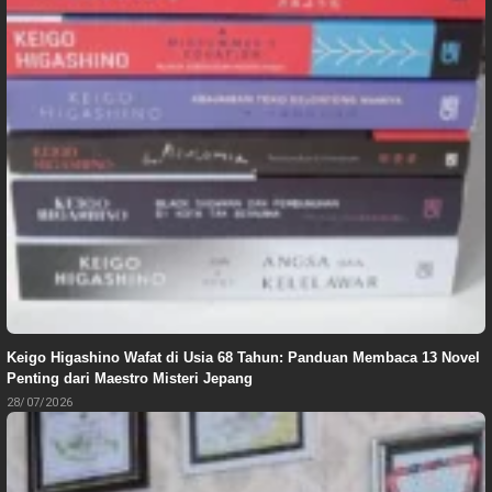
Keigo Higashino Wafat di Usia 68 Tahun: Panduan Membaca 13 Novel
Penting dari Maestro Misteri Jepang
28/07/2026