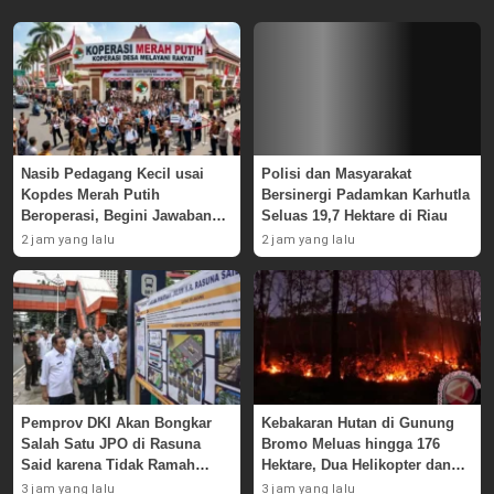
Nasib Pedagang Kecil usai
Polisi dan Masyarakat
Kopdes Merah Putih
Bersinergi Padamkan Karhutla
Beroperasi, Begini Jawaban
Seluas 19,7 Hektare di Riau
Pemerintah
2 jam yang lalu
2 jam yang lalu
Pemprov DKI Akan Bongkar
Kebakaran Hutan di Gunung
Salah Satu JPO di Rasuna
Bromo Meluas hingga 176
Said karena Tidak Ramah
Hektare, Dua Helikopter dan
Disabilitas
Drone Dikerahkan untuk
3 jam yang lalu
3 jam yang lalu