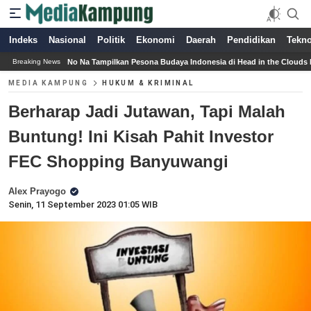
Indeks
Nasional
Politik
Ekonomi
Daerah
Pendidikan
Tekno
Tampilkan Pesona Budaya Indonesia di Head in the Clouds Los Angeles 2026
Ja
Breaking News
MEDIA KAMPUNG
HUKUM & KRIMINAL
Berharap Jadi Jutawan, Tapi Malah
Buntung! Ini Kisah Pahit Investor
FEC Shopping Banyuwangi
Alex Prayogo
Senin, 11 September 2023 01:05 WIB