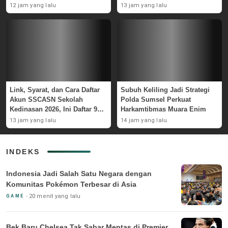
Waspada
12 jam yang lalu
13 jam yang lalu
Link, Syarat, dan Cara Daftar
Subuh Keliling Jadi Strategi
Akun SSCASN Sekolah
Polda Sumsel Perkuat
Kedinasan 2026, Ini Daftar 9
Harkamtibmas Muara Enim
Instansinya
13 jam yang lalu
14 jam yang lalu
INDEKS
Indonesia Jadi Salah Satu Negara dengan
Komunitas Pokémon Terbesar di Asia
20 menit yang lalu
GAME
Bek Baru Chelsea Tak Sabar Mentas di Premier