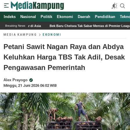
Indeks
Nasional
Politik
Ekonomi
Daerah
Pendidikan
Tekno
ia
Bek Baru Chelsea Tak Sabar Mentas di Premier League
SAYAP KECIL, Lag
Breaking News
MEDIA KAMPUNG
EKONOMI
Petani Sawit Nagan Raya dan Abdya
Keluhkan Harga TBS Tak Adil, Desak
Pengawasan Pemerintah
Alex Prayogo
Minggu, 21 Juni 2026 06:02 WIB