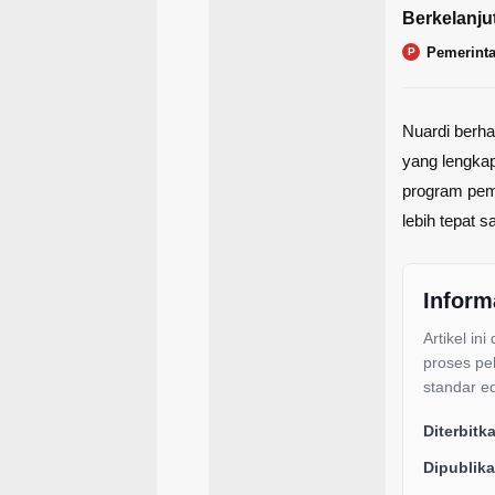
Berkelanju
Pemerint
P
Nuardi berha
yang lengkap
program pem
lebih tepat 
Inform
Artikel ini
proses pe
standar ed
Diterbitk
Dipublika