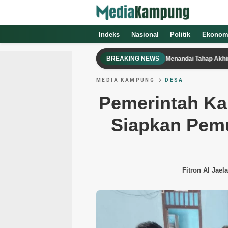
Indeks
Nasional
Politik
Ekonom
Pengecatan RTLH Ibu Watini di Desa Cukil Menandai Tahap Akhir Program T
BREAKING NEWS
MEDIA KAMPUNG
DESA
Pemerintah K
Siapkan Pemu
Fitron Al Jaela