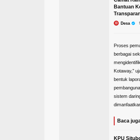
Bantuan K
Transparan
Desa
D
Proses pemu
berbagai sek
mengidentifi
Kotaway,” uj
bentuk lapor
pembangunan.
sistem darin
dimanfaatkan
Baca juga
KPU Situbo