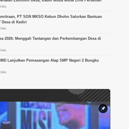
Gerakan Ekonomi Desa, Kaum Muda Mulai Lirik Pertanian
 lalu
Kemitraan, PT SGN MKSO Kebun Dhoho Salurkan Bantuan
 Desa di Kediri
 lalu
sa 2026: Menggali Tantangan dan Perkembangan Desa di
 lalu
MMD Lanjutkan Pemasangan Atap SMP Negeri 2 Bungku
 lalu