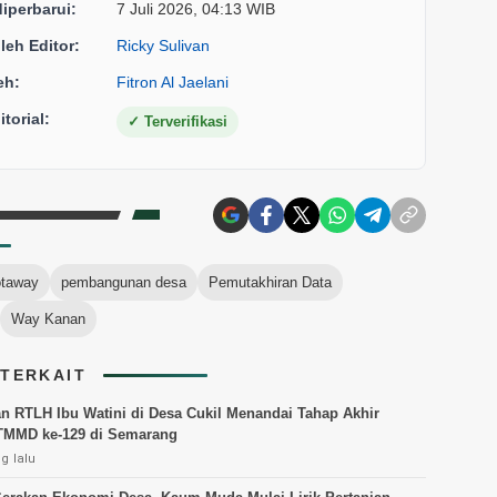
diperbarui:
7 Juli 2026, 04:13 WIB
oleh Editor:
Ricky Sulivan
eh:
Fitron Al Jaelani
torial:
✓
Terverifikasi
taway
pembangunan desa
Pemutakhiran Data
Way Kanan
 TERKAIT
n RTLH Ibu Watini di Desa Cukil Menandai Tahap Akhir
TMMD ke-129 di Semarang
g lalu