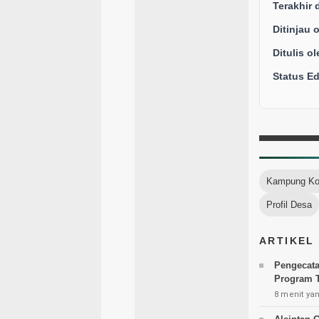
Terakhir 
Ditinjau 
Ditulis ol
Status Edi
Kampung Ko
Profil Desa
ARTIKEL
Pengecata
Program 
8 menit yan