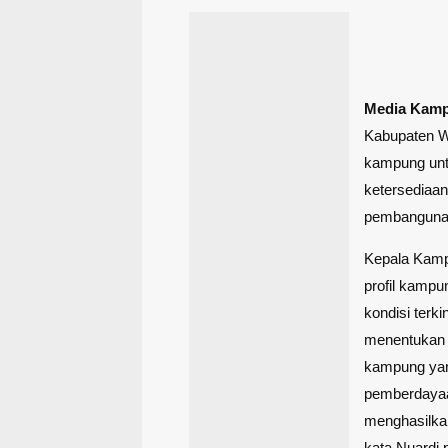
Media Kam
Kabupaten W
kampung unt
ketersediaa
pembanguna
Kepala Kamp
profil kamp
kondisi terki
menentukan a
kampung yan
pemberdayaa
menghasilka
kata Nuardi 