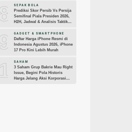
8
SEPAK BOLA
Prediksi Skor Persib Vs Persija
Semifinal Piala Presiden 2026,
H2H, Jadwal & Analisis Taktik
Pemain
9
GADGET & SMARTPHONE
Daftar Harga iPhone Resmi di
Indonesia Agustus 2026, iPhone
17 Pro Kini Lebih Murah
10
SAHAM
3 Saham Grup Bakrie Mau Right
Issue, Begini Pola Historis
Harga Jelang Aksi Korporasi
dari BNBR dan ENRG