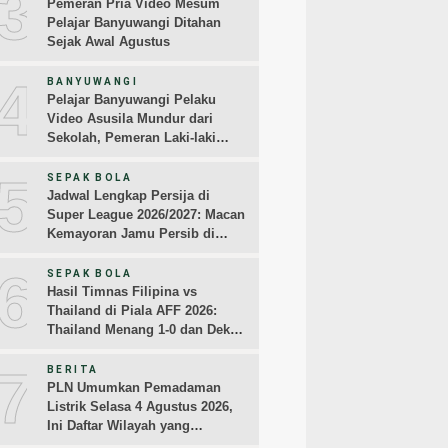
3
Pemeran Pria Video Mesum
Pelajar Banyuwangi Ditahan
Sejak Awal Agustus
4
BANYUWANGI
Pelajar Banyuwangi Pelaku
Video Asusila Mundur dari
Sekolah, Pemeran Laki-laki
Sampaikan Permintaan Maaf
5
SEPAK BOLA
Jadwal Lengkap Persija di
Super League 2026/2027: Macan
Kemayoran Jamu Persib di
Jakarta Pekan Kedua
6
SEPAK BOLA
Hasil Timnas Filipina vs
Thailand di Piala AFF 2026:
Thailand Menang 1-0 dan Dekati
Semifinal
7
BERITA
PLN Umumkan Pemadaman
Listrik Selasa 4 Agustus 2026,
Ini Daftar Wilayah yang
Terdampak