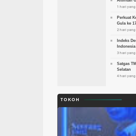
Alsintan 
1 hari yang
Perkuat 
Gula ke 17
2 hari yang
Indeks De
Indonesia
3 hari yang
Satgas T
Selatan
4 hari yang
TOKOH