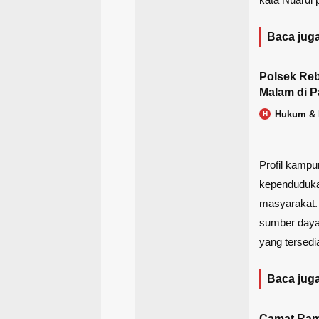
Baca juga
Polsek Reb
Malam di P
Hukum & 
H
Profil kampu
kependudukan
masyarakat.
sumber daya
yang tersedi
Baca juga
Camat Ram