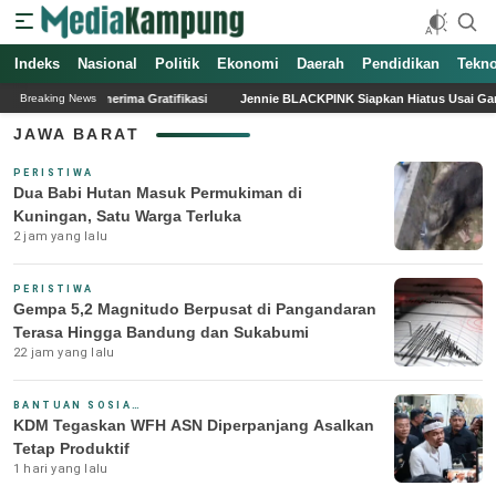
Indeks
Media Kampung
Media Online Indonesia Terpercaya
Nasional
Politik
Ekonomi
Daerah
Pendidikan
Tekno
eri dan Penerima Gratifikasi
Jennie BLACKPINK Siapkan Hiatus Usai Garap Alb
Breaking News
JAWA BARAT
PERISTIWA
Dua Babi Hutan Masuk Permukiman di
Kuningan, Satu Warga Terluka
2 jam yang lalu
PERISTIWA
Gempa 5,2 Magnitudo Berpusat di Pangandaran
Terasa Hingga Bandung dan Sukabumi
22 jam yang lalu
BANTUAN SOSIAL & PEMERINTAH
KDM Tegaskan WFH ASN Diperpanjang Asalkan
Tetap Produktif
1 hari yang lalu