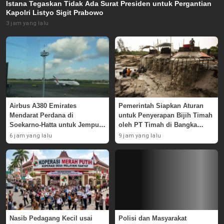
Istana Tegaskan Tidak Ada Surat Presiden untuk Pergantian
Kapolri Listyo Sigit Prabowo
3 jam yang lalu
Airbus A380 Emirates
Pemerintah Siapkan Aturan
Mendarat Perdana di
untuk Penyerapan Bijih Timah
Soekarno-Hatta untuk Jemput
oleh PT Timah di Bangka
Skuad AC Milan
Belitung
6 jam yang lalu
9 jam yang lalu
Nasib Pedagang Kecil usai
Polisi dan Masyarakat