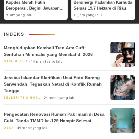
Kopdes Merah Putih
Bersinergi Padamkan Karhutla
Beroperasi, Begini Jawaban
Seluas 19,7 Hektare di Riau
Pemerintah
9 jam yang lalu
10 jam yang lalu
INDEKS
Menghidupkan Kembali Tren Arm Cuff:
Sentuhan Minimalis yang Memikat di 2026
14 menit yang lalu
GAYA HIDUP
Jessica Iskandar Klarifikasi Usai Foto Bareng
Sarwendah, Tegaskan Netral di Konflik Rumah
Tangga
24 menit yang lalu
SELEBRITI & GOSIP
Pengecatan Renovasi Rumah Pak Imam di Desa
Cukil Tanda TMMD ke-129 Hampir Selesai
49 menit yang lalu
DESA