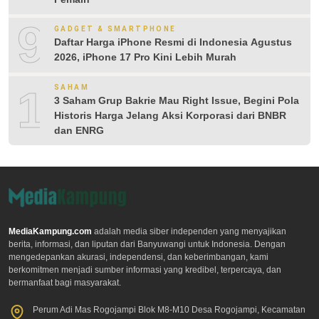
9
GADGET & SMARTPHONE
Daftar Harga iPhone Resmi di Indonesia Agustus
2026, iPhone 17 Pro Kini Lebih Murah
10
SAHAM
3 Saham Grup Bakrie Mau Right Issue, Begini Pola
Historis Harga Jelang Aksi Korporasi dari BNBR
dan ENRG
MediaKampung.com
adalah media siber independen yang menyajikan
berita, informasi, dan liputan dari Banyuwangi untuk Indonesia. Dengan
mengedepankan akurasi, independensi, dan keberimbangan, kami
berkomitmen menjadi sumber informasi yang kredibel, terpercaya, dan
bermanfaat bagi masyarakat.
Perum Adi Mas Rogojampi Blok M8-M10 Desa Rogojampi, Kecamatan