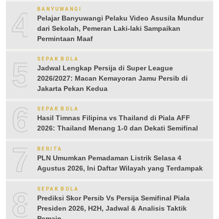
4
BANYUWANGI
Pelajar Banyuwangi Pelaku Video Asusila Mundur
dari Sekolah, Pemeran Laki-laki Sampaikan
Permintaan Maaf
5
SEPAK BOLA
Jadwal Lengkap Persija di Super League
2026/2027: Macan Kemayoran Jamu Persib di
Jakarta Pekan Kedua
6
SEPAK BOLA
Hasil Timnas Filipina vs Thailand di Piala AFF
2026: Thailand Menang 1-0 dan Dekati Semifinal
7
BERITA
PLN Umumkan Pemadaman Listrik Selasa 4
Agustus 2026, Ini Daftar Wilayah yang Terdampak
8
SEPAK BOLA
Prediksi Skor Persib Vs Persija Semifinal Piala
Presiden 2026, H2H, Jadwal & Analisis Taktik
Pemain