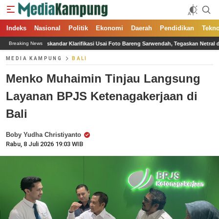
Indeks
Nasional
Politik
Ekonomi
Daerah
Pendidikan
Tekno
rifikasi Usai Foto Bareng Sarwendah, Tegaskan Netral di Konflik Rumah Tangga
P
Breaking News
MEDIA KAMPUNG
BALI
Menko Muhaimin Tinjau Langsung
Layanan BPJS Ketenagakerjaan di
Bali
Boby Yudha Christiyanto
Rabu, 8 Juli 2026 19:03 WIB