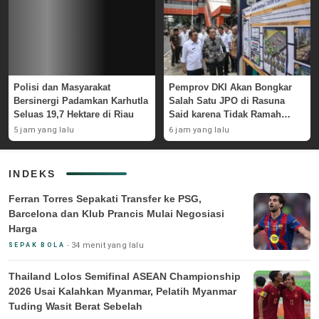
Polisi dan Masyarakat
Pemprov DKI Akan Bongkar
Bersinergi Padamkan Karhutla
Salah Satu JPO di Rasuna
Seluas 19,7 Hektare di Riau
Said karena Tidak Ramah
Disabilitas
5 jam yang lalu
6 jam yang lalu
INDEKS
Ferran Torres Sepakati Transfer ke PSG,
Barcelona dan Klub Prancis Mulai Negosiasi
Harga
34 menit yang lalu
SEPAK BOLA
Thailand Lolos Semifinal ASEAN Championship
2026 Usai Kalahkan Myanmar, Pelatih Myanmar
Tuding Wasit Berat Sebelah