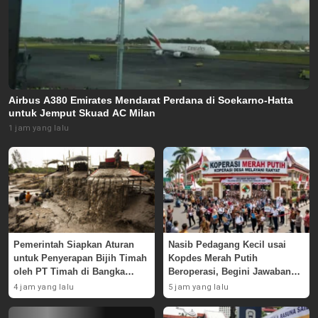
Airbus A380 Emirates Mendarat Perdana di Soekarno-Hatta
untuk Jemput Skuad AC Milan
1 jam yang lalu
Pemerintah Siapkan Aturan
Nasib Pedagang Kecil usai
untuk Penyerapan Bijih Timah
Kopdes Merah Putih
oleh PT Timah di Bangka
Beroperasi, Begini Jawaban
Belitung
Pemerintah
4 jam yang lalu
5 jam yang lalu