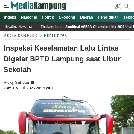
Indeks
Nasional
Politik
Ekonomi
Daerah
Pendidikan
Tekno
ailand Lolos Semifinal ASEAN Championship 2026 Usai Kalahkan Myanmar, Pelatih 
Breaking News
MEDIA KAMPUNG
PERISTIWA
Inspeksi Keselamatan Lalu Lintas
Digelar BPTD Lampung saat Libur
Sekolah
Ricky Sulivan
Kamis, 9 Juli 2026 20:12 WIB