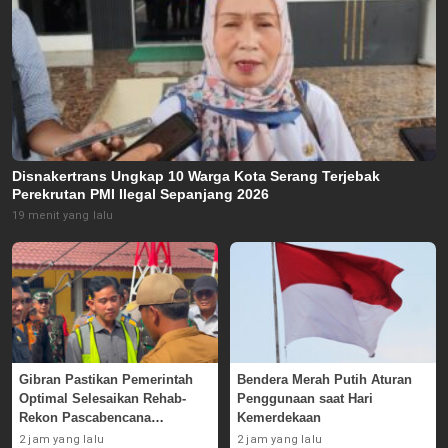
Disnakertrans Ungkap 10 Warga Kota Serang Terjebak
Perekrutan PMI Ilegal Sepanjang 2026
19 menit yang lalu
Gibran Pastikan Pemerintah
Bendera Merah Putih Aturan
Optimal Selesaikan Rehab-
Penggunaan saat Hari
Rekon Pascabencana
Kemerdekaan
Sumatera
2 jam yang lalu
2 jam yang lalu