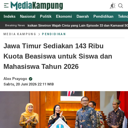
Indeks
Nasional
Politik
Ekonomi
Daerah
Pendidikan
Tekno
etron Wajah Cinta yang Lain Episode 33 dan Karnaval SCTV di Tegal Bersama Para Art
Breaking News
MEDIA KAMPUNG
PENDIDIKAN
Jawa Timur Sediakan 143 Ribu
Kuota Beasiswa untuk Siswa dan
Mahasiswa Tahun 2026
Alex Prayogo
Sabtu, 20 Juni 2026 22:11 WIB