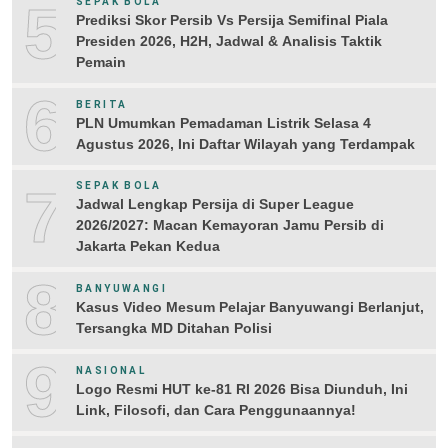
5
SEPAK BOLA
Prediksi Skor Persib Vs Persija Semifinal Piala
Presiden 2026, H2H, Jadwal & Analisis Taktik
Pemain
6
BERITA
PLN Umumkan Pemadaman Listrik Selasa 4
Agustus 2026, Ini Daftar Wilayah yang Terdampak
7
SEPAK BOLA
Jadwal Lengkap Persija di Super League
2026/2027: Macan Kemayoran Jamu Persib di
Jakarta Pekan Kedua
8
BANYUWANGI
Kasus Video Mesum Pelajar Banyuwangi Berlanjut,
Tersangka MD Ditahan Polisi
9
NASIONAL
Logo Resmi HUT ke-81 RI 2026 Bisa Diunduh, Ini
Link, Filosofi, dan Cara Penggunaannya!