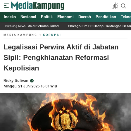
Indeks
Nasional
Politik
Ekonomi
Daerah
Pendidikan
Tekno
ah Jaksel
Chicago Fire FC Hadapi Tantangan Besar Setelah Cedera Mbokazi Se
Breaking News
MEDIA KAMPUNG
KORUPSI
Legalisasi Perwira Aktif di Jabatan
Sipil: Pengkhianatan Reformasi
Kepolisian
Ricky Sulivan
Minggu, 21 Juni 2026 15:01 WIB