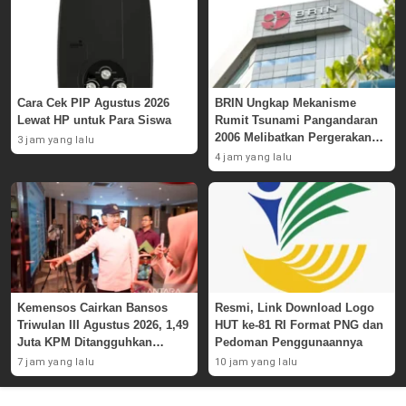
Cara Cek PIP Agustus 2026
BRIN Ungkap Mekanisme
Lewat HP untuk Para Siswa
Rumit Tsunami Pangandaran
2006 Melibatkan Pergerakan
3 jam yang lalu
Massa Bawah Laut
4 jam yang lalu
Kemensos Cairkan Bansos
Resmi, Link Download Logo
Triwulan III Agustus 2026, 1,49
HUT ke-81 RI Format PNG dan
Juta KPM Ditangguhkan
Pedoman Penggunaannya
karena Indikasi Judi Online
7 jam yang lalu
10 jam yang lalu