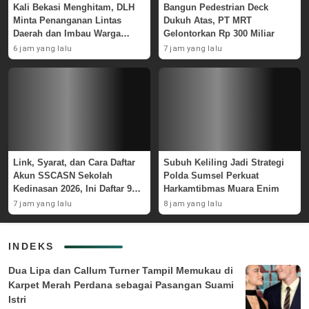
Kali Bekasi Menghitam, DLH
Bangun Pedestrian Deck
Minta Penanganan Lintas
Dukuh Atas, PT MRT
Daerah dan Imbau Warga
Gelontorkan Rp 300 Miliar
Waspada
6 jam yang lalu
7 jam yang lalu
Link, Syarat, dan Cara Daftar
Subuh Keliling Jadi Strategi
Akun SSCASN Sekolah
Polda Sumsel Perkuat
Kedinasan 2026, Ini Daftar 9
Harkamtibmas Muara Enim
Instansinya
7 jam yang lalu
8 jam yang lalu
INDEKS
Dua Lipa dan Callum Turner Tampil Memukau di
Karpet Merah Perdana sebagai Pasangan Suami
Istri