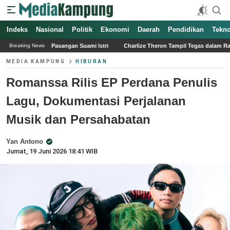
Indeks
Nasional
Politik
Ekonomi
Daerah
Pendidikan
Tekno
gan Suami Istri
Charlize Theron Tampil Tegas dalam Rancangan Tom Ford Fall 
Breaking News
MEDIA KAMPUNG
HIBURAN
Romanssa Rilis EP Perdana Penulis
Lagu, Dokumentasi Perjalanan
Musik dan Persahabatan
Yan Antono
Jumat, 19 Juni 2026 18:41 WIB