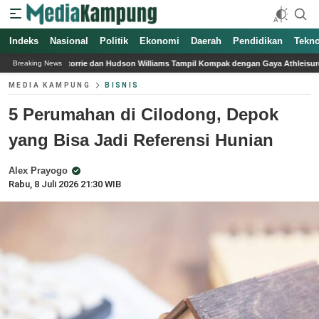
Indeks
Nasional
Politik
Ekonomi
Daerah
Pendidikan
Tekno
udson Williams Tampil Kompak dengan Gaya Athleisure Saat Syuting Heated Rivalry
Breaking News
MEDIA KAMPUNG
BISNIS
5 Perumahan di Cilodong, Depok
yang Bisa Jadi Referensi Hunian
Alex Prayogo
Rabu, 8 Juli 2026 21:30 WIB