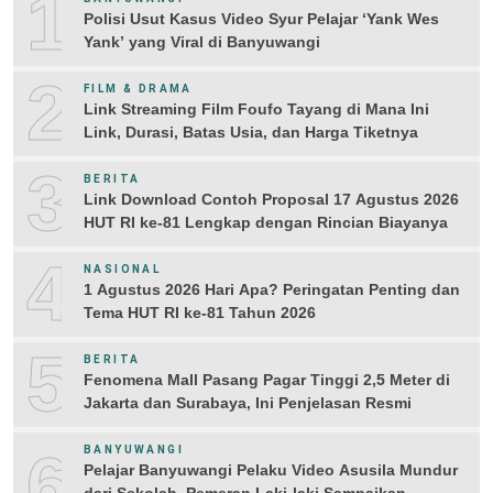
1
Polisi Usut Kasus Video Syur Pelajar ‘Yank Wes
Yank’ yang Viral di Banyuwangi
2
FILM & DRAMA
Link Streaming Film Foufo Tayang di Mana Ini
Link, Durasi, Batas Usia, dan Harga Tiketnya
3
BERITA
Link Download Contoh Proposal 17 Agustus 2026
HUT RI ke-81 Lengkap dengan Rincian Biayanya
4
NASIONAL
1 Agustus 2026 Hari Apa? Peringatan Penting dan
Tema HUT RI ke-81 Tahun 2026
5
BERITA
Fenomena Mall Pasang Pagar Tinggi 2,5 Meter di
Jakarta dan Surabaya, Ini Penjelasan Resmi
6
BANYUWANGI
Pelajar Banyuwangi Pelaku Video Asusila Mundur
dari Sekolah, Pemeran Laki-laki Sampaikan