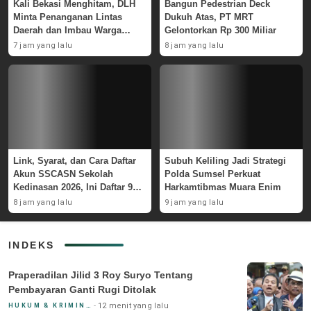
Kali Bekasi Menghitam, DLH
Bangun Pedestrian Deck
Minta Penanganan Lintas
Dukuh Atas, PT MRT
Daerah dan Imbau Warga
Gelontorkan Rp 300 Miliar
Waspada
7 jam yang lalu
8 jam yang lalu
Link, Syarat, dan Cara Daftar
Subuh Keliling Jadi Strategi
Akun SSCASN Sekolah
Polda Sumsel Perkuat
Kedinasan 2026, Ini Daftar 9
Harkamtibmas Muara Enim
Instansinya
8 jam yang lalu
9 jam yang lalu
INDEKS
Praperadilan Jilid 3 Roy Suryo Tentang
Pembayaran Ganti Rugi Ditolak
12 menit yang lalu
HUKUM & KRIMINAL