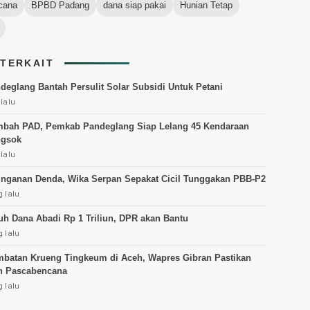
cana
BPBD Padang
dana siap pakai
Hunian Tetap
 TERKAIT
eglang Bantah Persulit Solar Subsidi Untuk Petani
lalu
mbah PAD, Pemkab Pandeglang Siap Lelang 45 Kendaraan
ngsok
lalu
inganan Denda, Wika Serpan Sepakat Cicil Tunggakan PBB-P2
 lalu
h Dana Abadi Rp 1 Triliun, DPR akan Bantu
 lalu
mbatan Krueng Tingkeum di Aceh, Wapres Gibran Pastikan
n Pascabencana
 lalu