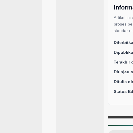
Inform
Artikel ini
proses pe
standar ed
Diterbitk
Dipublika
Terakhir 
Ditinjau 
Ditulis ol
Status Edi