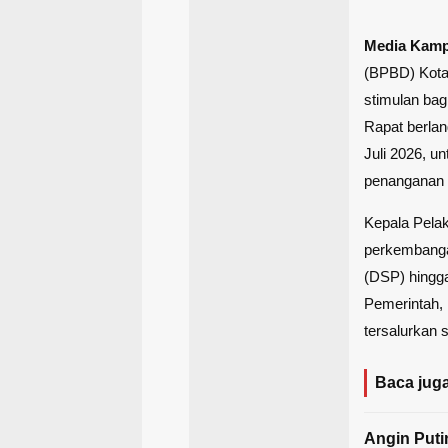
Media Kam
(BPBD) Kota
stimulan ba
Rapat berla
Juli 2026, u
penanganan l
Kepala Pela
perkembanga
(DSP) hing
Pemerintah, 
tersalurkan 
Baca juga
Angin Puti