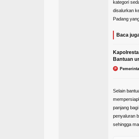
kategori sed
disalurkan 
Padang yang 
Baca juga
Kapolresta
Bantuan u
Pemerint
P
Selain bantu
mempersiapk
panjang bagi
penyaluran 
sehingga ma