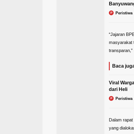
Banyuwan
Peristiwa
P
“Jajaran BP
masyarakat 
transparan,” 
Baca juga
Viral Warg
dari Heli
Peristiwa
P
Dalam rapat 
yang dialok