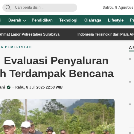
Sabtu, 8 Agustus
i
Daerah
Pendidikan
Teknologi
Olahraga
Lifestyle
P
 Polrestabes Surabaya
Indonesia Tersingkir dari Piala AFF 2026 Usai
A
 & PEMERINTAH
Evaluasi Penyaluran
h Terdampak Bencana
ani
Rabu, 8 Juli 2026 22:53 WIB