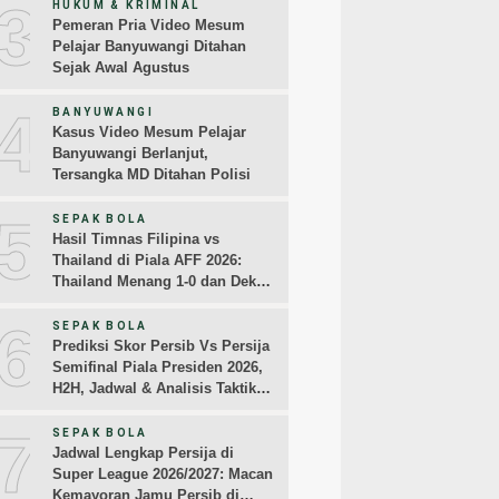
3
HUKUM & KRIMINAL
Pemeran Pria Video Mesum
Pelajar Banyuwangi Ditahan
Sejak Awal Agustus
4
BANYUWANGI
Kasus Video Mesum Pelajar
Banyuwangi Berlanjut,
Tersangka MD Ditahan Polisi
5
SEPAK BOLA
Hasil Timnas Filipina vs
Thailand di Piala AFF 2026:
Thailand Menang 1-0 dan Dekati
Semifinal
6
SEPAK BOLA
Prediksi Skor Persib Vs Persija
Semifinal Piala Presiden 2026,
H2H, Jadwal & Analisis Taktik
Pemain
7
SEPAK BOLA
Jadwal Lengkap Persija di
Super League 2026/2027: Macan
Kemayoran Jamu Persib di