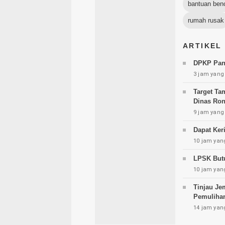
bantuan ben
rumah rusak
ARTIKEL
DPKP Pand
3 jam yang 
Target Ta
Dinas Ro
9 jam yang 
Dapat Ker
10 jam yang
LPSK Butu
10 jam yang
Tinjau Je
Pemuliha
14 jam yang