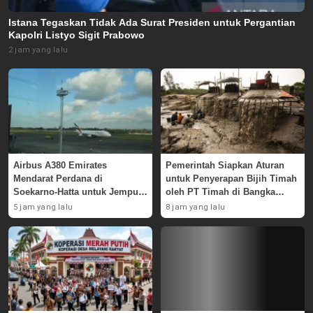
Istana Tegaskan Tidak Ada Surat Presiden untuk Pergantian
Kapolri Listyo Sigit Prabowo
2 jam yang lalu
Airbus A380 Emirates
Pemerintah Siapkan Aturan
Mendarat Perdana di
untuk Penyerapan Bijih Timah
Soekarno-Hatta untuk Jemput
oleh PT Timah di Bangka
Skuad AC Milan
Belitung
5 jam yang lalu
8 jam yang lalu