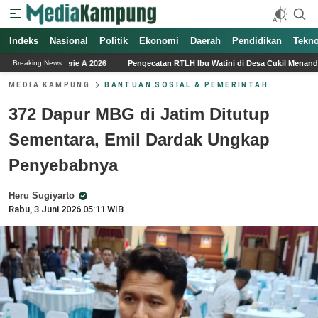
Indeks
Nasional
Politik
Ekonomi
Daerah
Pendidikan
Tekno
Pengecatan RTLH Ibu Watini di Desa Cukil Menandai Tahap Akhir Program TMM
Breaking News
MEDIA KAMPUNG
BANTUAN SOSIAL & PEMERINTAH
372 Dapur MBG di Jatim Ditutup
Sementara, Emil Dardak Ungkap
Penyebabnya
Heru Sugiyarto
Rabu, 3 Juni 2026 05:11 WIB