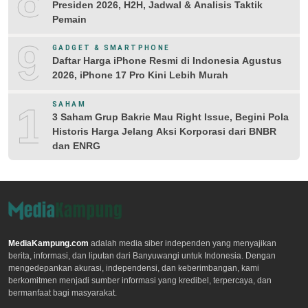
Presiden 2026, H2H, Jadwal & Analisis Taktik
Pemain
9
GADGET & SMARTPHONE
Daftar Harga iPhone Resmi di Indonesia Agustus
2026, iPhone 17 Pro Kini Lebih Murah
10
SAHAM
3 Saham Grup Bakrie Mau Right Issue, Begini Pola
Historis Harga Jelang Aksi Korporasi dari BNBR
dan ENRG
MediaKampung.com
adalah media siber independen yang menyajikan
berita, informasi, dan liputan dari Banyuwangi untuk Indonesia. Dengan
mengedepankan akurasi, independensi, dan keberimbangan, kami
berkomitmen menjadi sumber informasi yang kredibel, terpercaya, dan
bermanfaat bagi masyarakat.