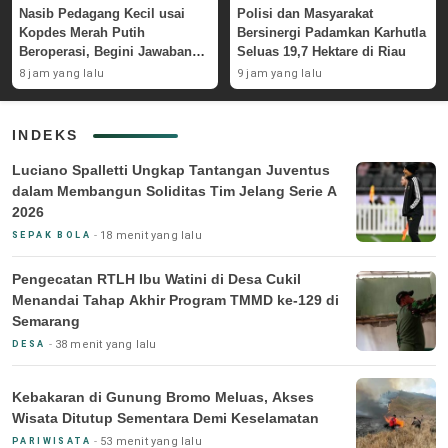
Nasib Pedagang Kecil usai
Polisi dan Masyarakat
Kopdes Merah Putih
Bersinergi Padamkan Karhutla
Beroperasi, Begini Jawaban
Seluas 19,7 Hektare di Riau
Pemerintah
8 jam yang lalu
9 jam yang lalu
INDEKS
Luciano Spalletti Ungkap Tantangan Juventus
dalam Membangun Soliditas Tim Jelang Serie A
2026
18 menit yang lalu
SEPAK BOLA
Pengecatan RTLH Ibu Watini di Desa Cukil
Menandai Tahap Akhir Program TMMD ke-129 di
Semarang
38 menit yang lalu
DESA
Kebakaran di Gunung Bromo Meluas, Akses
Wisata Ditutup Sementara Demi Keselamatan
53 menit yang lalu
PARIWISATA