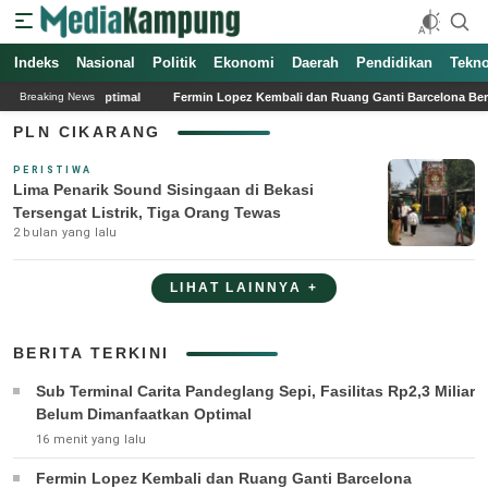
Indeks
Media Kampung
Media Online Indonesia Terpercaya
Nasional
Politik
Ekonomi
Daerah
Pendidikan
Tekno
anfaatkan Optimal
Fermin Lopez Kembali dan Ruang Ganti Barcelona Berkembang
Breaking News
PLN CIKARANG
PERISTIWA
Lima Penarik Sound Sisingaan di Bekasi
Tersengat Listrik, Tiga Orang Tewas
2 bulan yang lalu
LIHAT LAINNYA +
BERITA TERKINI
Sub Terminal Carita Pandeglang Sepi, Fasilitas Rp2,3 Miliar
Belum Dimanfaatkan Optimal
16 menit yang lalu
Fermin Lopez Kembali dan Ruang Ganti Barcelona