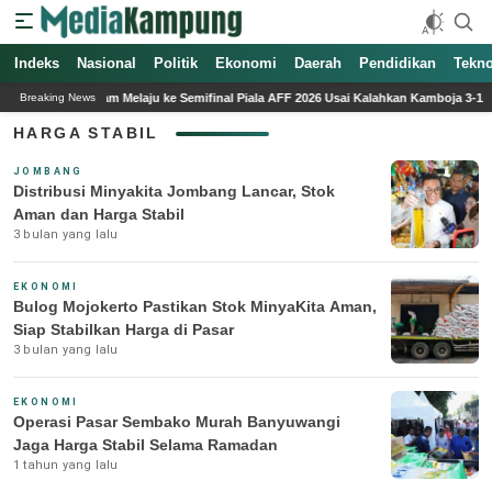
Indeks
Media Kampung
Media Online Indonesia Terpercaya
Nasional
Politik
Ekonomi
Daerah
Pendidikan
Tekno
imnas Vietnam Melaju ke Semifinal Piala AFF 2026 Usai Kalahkan Kamboja 3-1
Pr
Breaking News
HARGA STABIL
JOMBANG
Distribusi Minyakita Jombang Lancar, Stok
Aman dan Harga Stabil
3 bulan yang lalu
EKONOMI
Bulog Mojokerto Pastikan Stok MinyaKita Aman,
Siap Stabilkan Harga di Pasar
3 bulan yang lalu
EKONOMI
Operasi Pasar Sembako Murah Banyuwangi
Jaga Harga Stabil Selama Ramadan
1 tahun yang lalu