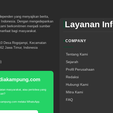
dependen yang menyajikan berita,
tuk Indonesia. Dengan mengedepankan
Layanan In
 kami berkomitmen menjadi sumber
rmanfaat bagi masyarakat.
COMPANY
10 Desa Rogojampi, Kecamatan
62 Jawa Timur, Indonesia
Tentang Kami
)
Sejarah
Profil Perusahaan
Redaksi
Mediakampung.com
Hubungi Kami
iatan masyarakat, atau peristiwa yang
Mitra Kami
akan?
FAQ
akampung.com melalui WhatsApp.