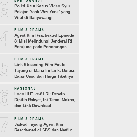
3
BANYUWANGI
Polisi Usut Kasus Video Syur
Pelajar ‘Yank Wes Yank’ yang
Viral di Banyuwangi
4
FILM & DRAMA
Agent Kim Reactivated Episode
8: Misi Melindungi Jenderal Ri
Berujung pada Pertarungan
Melawan Jangkrik
5
FILM & DRAMA
Link Streaming Film Foufo
Tayang di Mana Ini Link, Durasi,
Batas Usia, dan Harga Tiketnya
6
NASIONAL
Logo HUT ke-81 RI: Desain
Dipilih Rakyat, Ini Tema, Makna,
dan Link Download
7
FILM & DRAMA
Jadwal Tayang Agent Kim
Reactivated di SBS dan Netflix