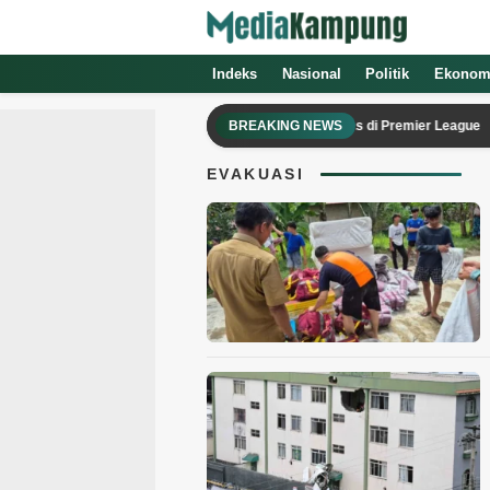
Media Kampung
Media Online Indonesia Terpercaya
Indeks
Nasional
Politik
Ekonom
Bek Baru Chelsea Tak Sabar Mentas di Premier League
BREAKING NEWS
EVAKUASI