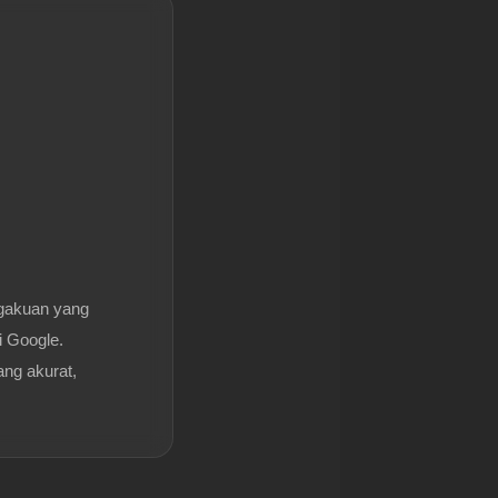
gakuan yang
i Google.
ang akurat,