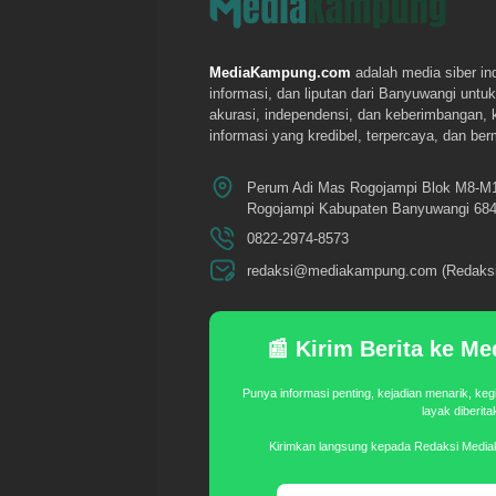
MediaKampung.com
adalah media siber in
informasi, dan liputan dari Banyuwangi un
akurasi, independensi, dan keberimbangan,
informasi yang kredibel, terpercaya, dan be
Perum Adi Mas Rogojampi Blok M8-M
Rogojampi Kabupaten Banyuwangi 684
0822-2974-8573
redaksi@mediakampung.com (Redaksi
📰 Kirim Berita ke 
Punya informasi penting, kejadian menarik, keg
layak diberit
Kirimkan langsung kepada Redaksi Medi