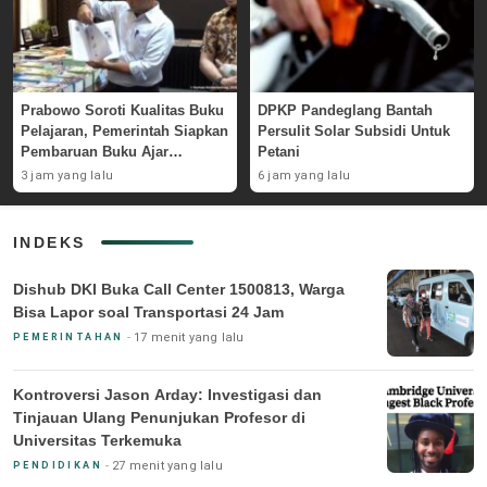
Prabowo Soroti Kualitas Buku
DPKP Pandeglang Bantah
Pelajaran, Pemerintah Siapkan
Persulit Solar Subsidi Untuk
Pembaruan Buku Ajar
Petani
Nasional
3 jam yang lalu
6 jam yang lalu
INDEKS
Dishub DKI Buka Call Center 1500813, Warga
Bisa Lapor soal Transportasi 24 Jam
17 menit yang lalu
PEMERINTAHAN
Kontroversi Jason Arday: Investigasi dan
Tinjauan Ulang Penunjukan Profesor di
Universitas Terkemuka
27 menit yang lalu
PENDIDIKAN