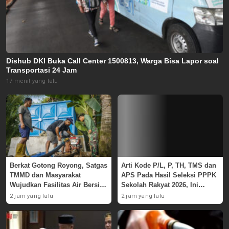
Dishub DKI Buka Call Center 1500813, Warga Bisa Lapor soal
Transportasi 24 Jam
17 menit yang lalu
Berkat Gotong Royong, Satgas
Arti Kode P/L, P, TH, TMS dan
TMMD dan Masyarakat
APS Pada Hasil Seleksi PPPK
Wujudkan Fasilitas Air Bersih
Sekolah Rakyat 2026, Ini
di Masjid Polewali
Penjelasan
2 jam yang lalu
2 jam yang lalu