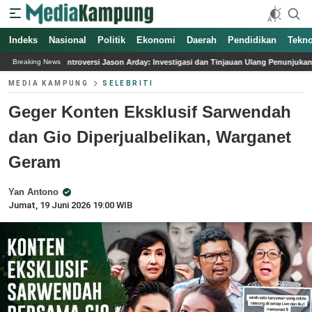
Indeks
Nasional
Politik
Ekonomi
Daerah
Pendidikan
Tekno
Jason Arday: Investigasi dan Tinjauan Ulang Penunjukan Profesor di Universitas Te
Breaking News
MEDIA KAMPUNG
SELEBRITI
Geger Konten Eksklusif Sarwendah
dan Gio Diperjualbelikan, Warganet
Geram
Yan Antono
Jumat, 19 Juni 2026 19:00 WIB