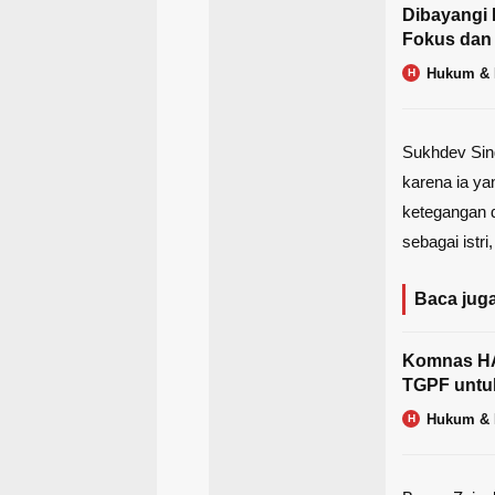
Dibayangi 
Fokus dan
Hukum & 
H
Sukhdev Sin
karena ia ya
ketegangan 
sebagai istr
Baca juga
Komnas HA
TGPF untu
Hukum & 
H