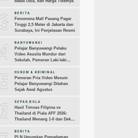
Batas Usia, dan Harga Tiketnya
3
BERITA
Fenomena Mall Pasang Pagar
Tinggi 2,5 Meter di Jakarta dan
Surabaya, Ini Penjelasan Resmi
4
BANYUWANGI
Pelajar Banyuwangi Pelaku
Video Asusila Mundur dari
Sekolah, Pemeran Laki-laki
Sampaikan Permintaan Maaf
5
HUKUM & KRIMINAL
Pemeran Pria Video Mesum
Pelajar Banyuwangi Ditahan
Sejak Awal Agustus
6
SEPAK BOLA
Hasil Timnas Filipina vs
Thailand di Piala AFF 2026:
Thailand Menang 1-0 dan Dekati
Semifinal
BERITA
PLN Umumkan Pemadaman