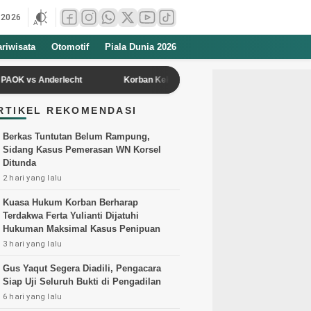
 2026
ariwisata
Otomotif
Piala Dunia 2026
Anderlecht
Korban Kekerasan Perempuan dan Anak di Pandeglang Ma
RTIKEL REKOMENDASI
Berkas Tuntutan Belum Rampung,
Sidang Kasus Pemerasan WN Korsel
Ditunda
2 hari yang lalu
Kuasa Hukum Korban Berharap
Terdakwa Ferta Yulianti Dijatuhi
Hukuman Maksimal Kasus Penipuan
3 hari yang lalu
Gus Yaqut Segera Diadili, Pengacara
Siap Uji Seluruh Bukti di Pengadilan
6 hari yang lalu