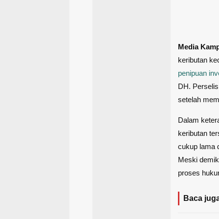
Media Kam
keributan ke
penipuan inv
DH. Perselis
setelah mem
Dalam keter
keributan te
cukup lama d
Meski demik
proses hukum
Baca juga