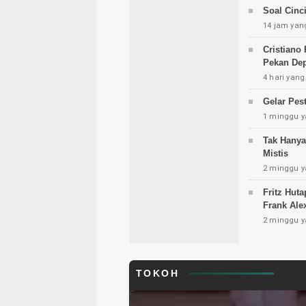
Soal Cinc
14 jam yang
Cristiano
Pekan Dep
4 hari yang
Gelar Pes
1 minggu y
Tak Hanya
Mistis
2 minggu y
Fritz Hut
Frank Ale
2 minggu y
TOKOH