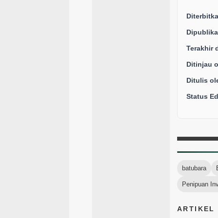
Diterbitk
Dipublika
Terakhir 
Ditinjau 
Ditulis ol
Status Edi
batubara
Penipuan Inv
ARTIKEL