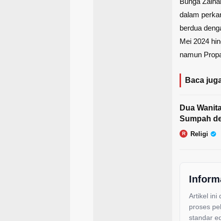
Bunga Zainal
dalam perkar
berdua deng
Mei 2024 hin
namun Propa
Baca juga
Dua Wanita
Sumpah de
Religi
R
Inform
Artikel ini
proses pe
standar ed