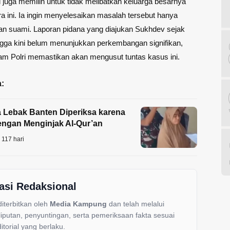
 juga memilih untuk tidak melibatkan keluarga besarnya
a ini. Ia ingin menyelesaikan masalah tersebut hanya
an suami. Laporan pidana yang diajukan Sukhdev sejak
gga kini belum menunjukkan perkembangan signifikan,
m Polri memastikan akan mengusut tuntas kasus ini.
:
 Lebak Banten Diperiksa karena
ngan Menginjak Al‑Qur’an
117 hari
asi Redaksional
 diterbitkan oleh
Media Kampung
dan telah melalui
liputan, penyuntingan, serta pemeriksaan fakta sesuai
itorial yang berlaku.