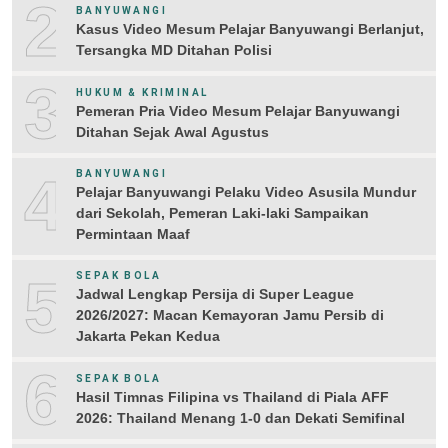
2
BANYUWANGI
Kasus Video Mesum Pelajar Banyuwangi Berlanjut,
Tersangka MD Ditahan Polisi
3
HUKUM & KRIMINAL
Pemeran Pria Video Mesum Pelajar Banyuwangi
Ditahan Sejak Awal Agustus
4
BANYUWANGI
Pelajar Banyuwangi Pelaku Video Asusila Mundur
dari Sekolah, Pemeran Laki-laki Sampaikan
Permintaan Maaf
5
SEPAK BOLA
Jadwal Lengkap Persija di Super League
2026/2027: Macan Kemayoran Jamu Persib di
Jakarta Pekan Kedua
6
SEPAK BOLA
Hasil Timnas Filipina vs Thailand di Piala AFF
2026: Thailand Menang 1-0 dan Dekati Semifinal