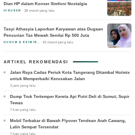
Dian HP dalam Konser Simfoni Nostalgia
28 menit yang lalu
HIBURAN
Tasyi Athasyia Laporkan Karyawan atas Dugaan
Pencurian Tas Mewah Senilai Rp 500 Juta
33 menit yang lalu
HUKUM & KRIMINAL
ARTIKEL REKOMENDASI
Jalan Raya Cadas Periuk Kota Tangerang Ditambal Hotmix
untuk Memperbaiki Kerusakan Jalan
3 jam yang lalu
Dump Truk Tertemper Kereta Api Putri Deli di Sumut, Sopir
Tewas
7 hari yang lalu
Mobil Terbakar di Bawah Flyover Tendean Arah Cawang,
Lalin Sempat Tersendat
7 hari yang lalu