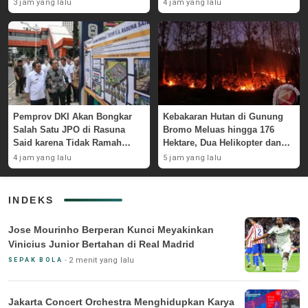
Pemerintah
3 jam yang lalu
4 jam yang lalu
Pemprov DKI Akan Bongkar
Kebakaran Hutan di Gunung
Salah Satu JPO di Rasuna
Bromo Meluas hingga 176
Said karena Tidak Ramah
Hektare, Dua Helikopter dan
Disabilitas
Drone Dikerahkan untuk
4 jam yang lalu
5 jam yang lalu
Pemadaman
INDEKS
Jose Mourinho Berperan Kunci Meyakinkan
Vinicius Junior Bertahan di Real Madrid
2 menit yang lalu
SEPAK BOLA
Jakarta Concert Orchestra Menghidupkan Karya