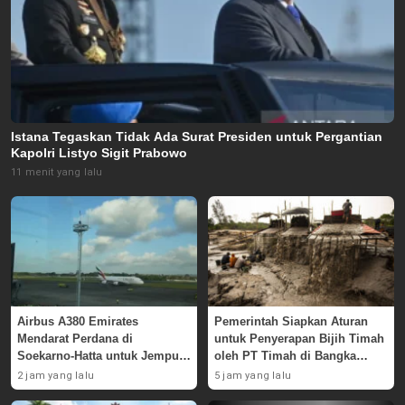
Istana Tegaskan Tidak Ada Surat Presiden untuk Pergantian
Kapolri Listyo Sigit Prabowo
11 menit yang lalu
Airbus A380 Emirates
Pemerintah Siapkan Aturan
Mendarat Perdana di
untuk Penyerapan Bijih Timah
Soekarno-Hatta untuk Jemput
oleh PT Timah di Bangka
Skuad AC Milan
Belitung
2 jam yang lalu
5 jam yang lalu