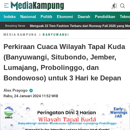
Indeks
Nasional
Politik
Ekonomi
Daerah
Pendidikan
Tekno
 Tren Fashion Terbaru dari Runway Fall 2026 yang Menginspirasi Gaya Musim Gugur
Breaking News
MEDIA KAMPUNG
BANYUWANGI
Perkiraan Cuaca Wilayah Tapal Kuda
(Banyuwangi, Situbondo, Jember,
Lumajang, Probolinggo, dan
Bondowoso) untuk 3 Hari ke Depan
Alex Prayogo
Rabu, 24 Januari 2024 11:52 WIB