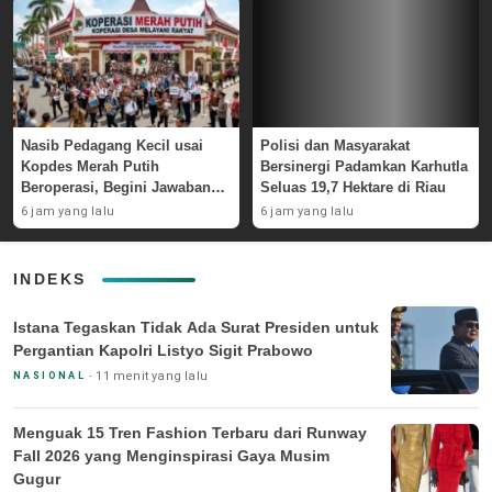
Nasib Pedagang Kecil usai
Polisi dan Masyarakat
Kopdes Merah Putih
Bersinergi Padamkan Karhutla
Beroperasi, Begini Jawaban
Seluas 19,7 Hektare di Riau
Pemerintah
6 jam yang lalu
6 jam yang lalu
INDEKS
Istana Tegaskan Tidak Ada Surat Presiden untuk
Pergantian Kapolri Listyo Sigit Prabowo
11 menit yang lalu
NASIONAL
Menguak 15 Tren Fashion Terbaru dari Runway
Fall 2026 yang Menginspirasi Gaya Musim
Gugur