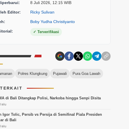
diperbarui:
8 Juli 2026, 12:15 WIB
oleh Editor:
Ricky Sulivan
eh:
Boby Yudha Christiyanto
torial:
✓
Terverifikasi
amanan
Polres Klungkung
Pujawali
Pura Goa Lawah
 TERKAIT
MA di Bali Ditangkap Polisi, Narkoba hingga Senpi Disita
 lalu
Igor Tolic, Persib vs Persija di Semifinal Piala Presiden
ar di Bali
 lalu