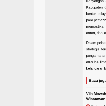
Kahyangan 
Kabupaten K
bentuk pela
para pemede
memastikan s
aman, dan la
Dalam pelaks
strategis, t
pengamanan,
arus lalu li
kelancaran 
Baca juga
Vila Mewah
Wisatawan