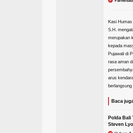
Pariwisat
P
Kasi Humas 
S.H. mengat
merupakan k
kepada masy
Pujawali di
rasa aman d
persembahyan
arus kendara
berlangsung 
Baca juga
Polda Bali
Steven Lyo