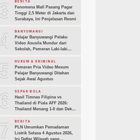
3
BERITA
Fenomena Mall Pasang Pagar
Tinggi 2,5 Meter di Jakarta dan
Surabaya, Ini Penjelasan Resmi
4
BANYUWANGI
Pelajar Banyuwangi Pelaku
Video Asusila Mundur dari
Sekolah, Pemeran Laki-laki
Sampaikan Permintaan Maaf
5
HUKUM & KRIMINAL
Pemeran Pria Video Mesum
Pelajar Banyuwangi Ditahan
Sejak Awal Agustus
6
SEPAK BOLA
Hasil Timnas Filipina vs
Thailand di Piala AFF 2026:
Thailand Menang 1-0 dan Dekati
Semifinal
7
BERITA
PLN Umumkan Pemadaman
Listrik Selasa 4 Agustus 2026,
Ini Daftar Wilayah yang