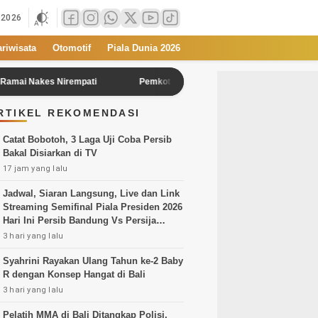
 2026
ariwisata
Otomotif
Piala Dunia 2026
es Nirempati
Pemkot Cilegon akan Berangkatkan 40 Jemaah Umrah 
RTIKEL REKOMENDASI
Catat Bobotoh, 3 Laga Uji Coba Persib
Bakal Disiarkan di TV
17 jam yang lalu
Jadwal, Siaran Langsung, Live dan Link
Streaming Semifinal Piala Presiden 2026
Hari Ini Persib Bandung Vs Persija
Jakarta
3 hari yang lalu
Syahrini Rayakan Ulang Tahun ke-2 Baby
R dengan Konsep Hangat di Bali
3 hari yang lalu
Pelatih MMA di Bali Ditangkap Polisi,