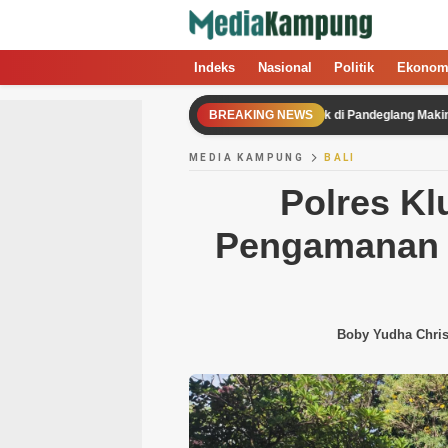
Indeks
Nasional
Politik
Ekonom
Korban Kekerasan Perempuan dan Anak di Pandeglang Makin Berani La
BREAKING NEWS
MEDIA KAMPUNG
BALI
Polres Kl
Pengamanan P
Boby Yudha Chris