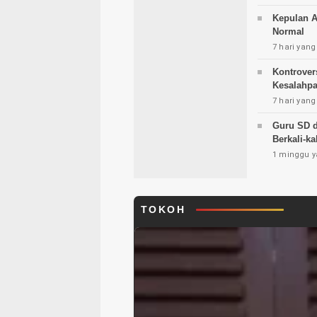
Kepulan A
Normal
7 hari yang
Kontrovers
Kesalahp
7 hari yang
Guru SD d
Berkali-ka
1 minggu y
TOKOH