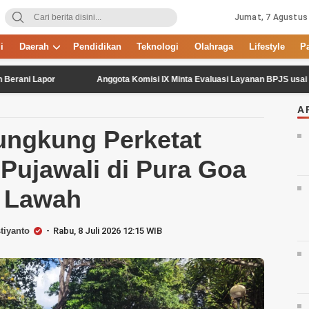
Jumat, 7 Agustus
i
Daerah
Pendidikan
Teknologi
Olahraga
Lifestyle
P
por
Anggota Komisi IX Minta Evaluasi Layanan BPJS usai Ramai Nak
A
ungkung Perketat
ujawali di Pura Goa
Lawah
tiyanto
Rabu, 8 Juli 2026 12:15 WIB