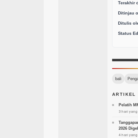
Terakhir 
Ditinjau 
Ditulis ol
Status Edi
bali
Peng
ARTIKEL
Pelatih M
3 hari yang
Tanggapan 
2026 Digel
4 hari yang