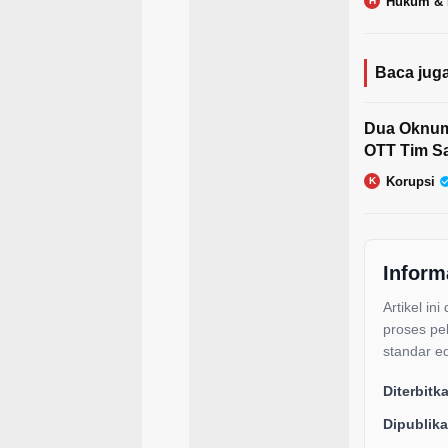
Hukum & 
H
Baca juga
Dua Oknum 
OTT Tim Sa
Korupsi
K
Inform
Artikel ini
proses pe
standar ed
Diterbitk
Dipublika