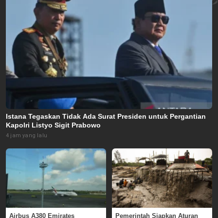
Istana Tegaskan Tidak Ada Surat Presiden untuk Pergantian
Kapolri Listyo Sigit Prabowo
4 jam yang lalu
Airbus A380 Emirates
Pemerintah Siapkan Aturan