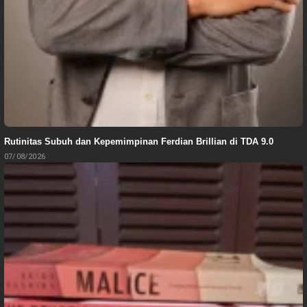
Rutinitas Subuh dan Kepemimpinan Ferdian Brillian di TDA 9.0
07/08/2026