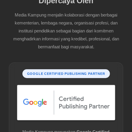
Dipercaya Oleh
Media Kampung menjalin kolaborasi dengan berbagai
kementerian, lembaga negara, organisasi profesi, dan
institusi pendidikan sebagai bagian dari komitmen
menghadirkan informasi yang kredibel, profesional, dan
bermanfaat bagi masyarakat.
GOOGLE CERTIFIED PUBLISHING PARTNER
Media Kampung merupakan
Google Certified