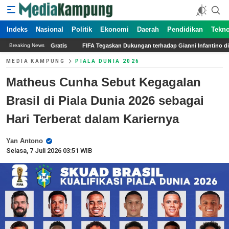
Indeks
Nasional
Politik
Ekonomi
Daerah
Pendidikan
Tekno
FIFA Tegaskan Dukungan terhadap Gianni Infantino di Tengah Kontroversi dan U
Breaking News
MEDIA KAMPUNG
PIALA DUNIA 2026
Matheus Cunha Sebut Kegagalan
Brasil di Piala Dunia 2026 sebagai
Hari Terberat dalam Kariernya
Yan Antono
Selasa, 7 Juli 2026 03:51 WIB