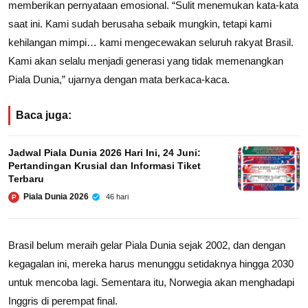
memberikan pernyataan emosional. “Sulit menemukan kata-kata
saat ini. Kami sudah berusaha sebaik mungkin, tetapi kami
kehilangan mimpi… kami mengecewakan seluruh rakyat Brasil.
Kami akan selalu menjadi generasi yang tidak memenangkan
Piala Dunia,” ujarnya dengan mata berkaca-kaca.
Baca juga:
Jadwal Piala Dunia 2026 Hari Ini, 24 Juni:
Pertandingan Krusial dan Informasi Tiket
Terbaru
Piala Dunia 2026
46 hari
P
Brasil belum meraih gelar Piala Dunia sejak 2002, dan dengan
kegagalan ini, mereka harus menunggu setidaknya hingga 2030
untuk mencoba lagi. Sementara itu, Norwegia akan menghadapi
Inggris di perempat final.