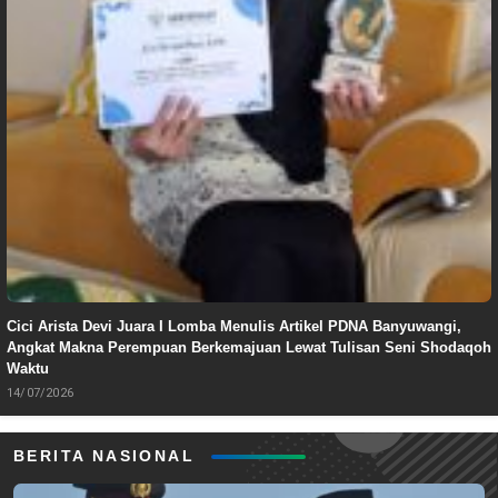
Cici Arista Devi Juara I Lomba Menulis Artikel PDNA Banyuwangi,
Angkat Makna Perempuan Berkemajuan Lewat Tulisan Seni Shodaqoh
Waktu
14/07/2026
BERITA NASIONAL