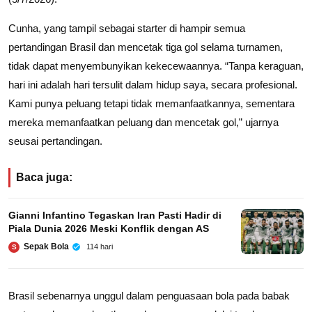
Cunha, yang tampil sebagai starter di hampir semua
pertandingan Brasil dan mencetak tiga gol selama turnamen,
tidak dapat menyembunyikan kekecewaannya. “Tanpa keraguan,
hari ini adalah hari tersulit dalam hidup saya, secara profesional.
Kami punya peluang tetapi tidak memanfaatkannya, sementara
mereka memanfaatkan peluang dan mencetak gol,” ujarnya
seusai pertandingan.
Baca juga:
Gianni Infantino Tegaskan Iran Pasti Hadir di
Piala Dunia 2026 Meski Konflik dengan AS
Sepak Bola
114 hari
S
Brasil sebenarnya unggul dalam penguasaan bola pada babak