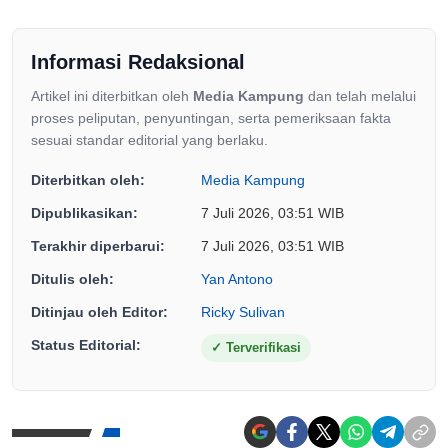
Informasi Redaksional
Artikel ini diterbitkan oleh
Media Kampung
dan telah melalui
proses peliputan, penyuntingan, serta pemeriksaan fakta
sesuai standar editorial yang berlaku.
Diterbitkan oleh:
Media Kampung
Dipublikasikan:
7 Juli 2026, 03:51 WIB
Terakhir diperbarui:
7 Juli 2026, 03:51 WIB
Ditulis oleh:
Yan Antono
Ditinjau oleh Editor:
Ricky Sulivan
Status Editorial:
✓
Terverifikasi