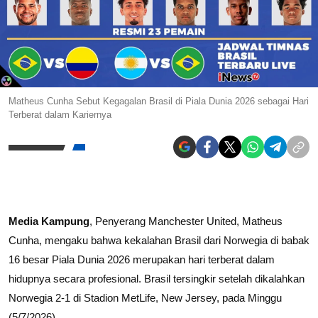
Matheus Cunha Sebut Kegagalan Brasil di Piala Dunia 2026 sebagai Hari
Terberat dalam Kariernya
Media Kampung
, Penyerang Manchester United, Matheus
Cunha, mengaku bahwa kekalahan Brasil dari Norwegia di babak
16 besar Piala Dunia 2026 merupakan hari terberat dalam
hidupnya secara profesional. Brasil tersingkir setelah dikalahkan
Norwegia 2-1 di Stadion MetLife, New Jersey, pada Minggu
(5/7/2026).