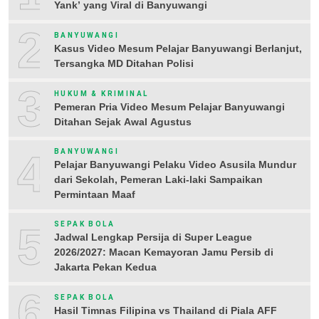
Yank’ yang Viral di Banyuwangi
2
BANYUWANGI
Kasus Video Mesum Pelajar Banyuwangi Berlanjut,
Tersangka MD Ditahan Polisi
3
HUKUM & KRIMINAL
Pemeran Pria Video Mesum Pelajar Banyuwangi
Ditahan Sejak Awal Agustus
4
BANYUWANGI
Pelajar Banyuwangi Pelaku Video Asusila Mundur
dari Sekolah, Pemeran Laki-laki Sampaikan
Permintaan Maaf
5
SEPAK BOLA
Jadwal Lengkap Persija di Super League
2026/2027: Macan Kemayoran Jamu Persib di
Jakarta Pekan Kedua
6
SEPAK BOLA
Hasil Timnas Filipina vs Thailand di Piala AFF