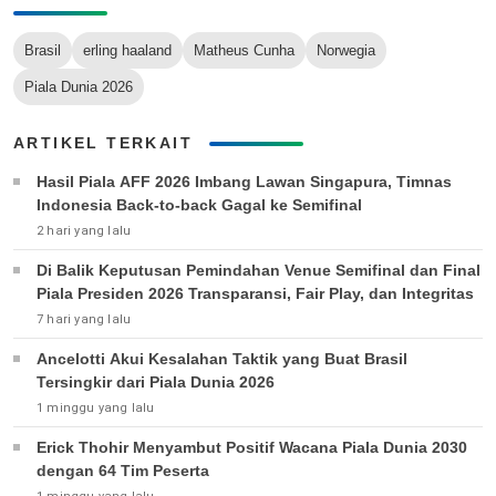
Brasil
erling haaland
Matheus Cunha
Norwegia
Piala Dunia 2026
ARTIKEL TERKAIT
Hasil Piala AFF 2026 Imbang Lawan Singapura, Timnas
Indonesia Back-to-back Gagal ke Semifinal
2 hari yang lalu
Di Balik Keputusan Pemindahan Venue Semifinal dan Final
Piala Presiden 2026 Transparansi, Fair Play, dan Integritas
7 hari yang lalu
Ancelotti Akui Kesalahan Taktik yang Buat Brasil
Tersingkir dari Piala Dunia 2026
1 minggu yang lalu
Erick Thohir Menyambut Positif Wacana Piala Dunia 2030
dengan 64 Tim Peserta