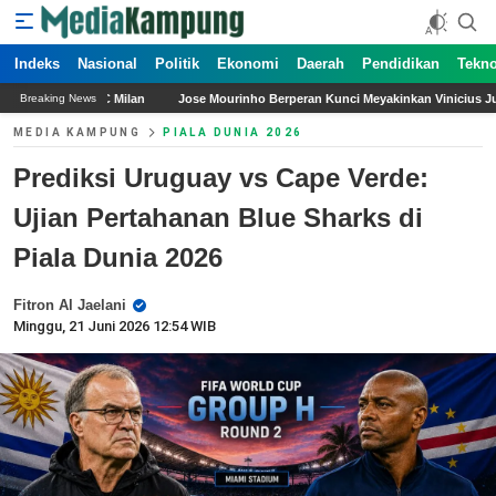
Indeks
Nasional
Politik
Ekonomi
Daerah
Pendidikan
Tekno
Jose Mourinho Berperan Kunci Meyakinkan Vinicius Junior Bertahan di Real Madri
Breaking News
MEDIA KAMPUNG
PIALA DUNIA 2026
Prediksi Uruguay vs Cape Verde:
Ujian Pertahanan Blue Sharks di
Piala Dunia 2026
Fitron Al Jaelani
Minggu, 21 Juni 2026 12:54 WIB