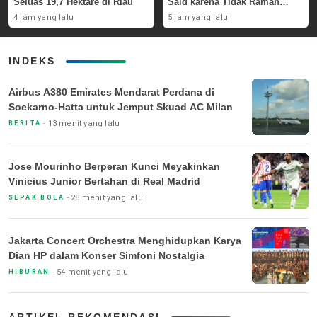
Seluas 19,7 Hektare di Riau
Said karena Tidak Ramah
Disabilitas
4 jam yang lalu
5 jam yang lalu
INDEKS
Airbus A380 Emirates Mendarat Perdana di
Soekarno-Hatta untuk Jemput Skuad AC Milan
13 menit yang lalu
BERITA
Jose Mourinho Berperan Kunci Meyakinkan
Vinicius Junior Bertahan di Real Madrid
28 menit yang lalu
SEPAK BOLA
Jakarta Concert Orchestra Menghidupkan Karya
Dian HP dalam Konser Simfoni Nostalgia
54 menit yang lalu
HIBURAN