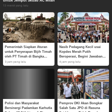
untuk Jemput Skuad AC Milan
13 menit yang lalu
Pemerintah Siapkan Aturan
Nasib Pedagang Kecil usai
untuk Penyerapan Bijih Timah
Kopdes Merah Putih
oleh PT Timah di Bangka
Beroperasi, Begini Jawaban
Belitung
Pemerintah
3 jam yang lalu
4 jam yang lalu
Polisi dan Masyarakat
Pemprov DKI Akan Bongkar
Bersinergi Padamkan Karhutla
Salah Satu JPO di Rasuna