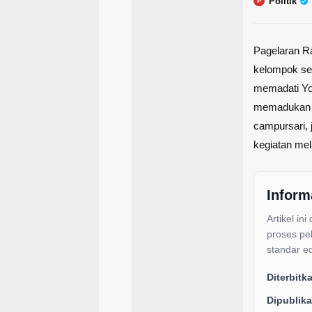
Politik
P
Pagelaran R
kelompok sen
memadati Yo
memadukan u
campursari, 
kegiatan melal
Inform
Artikel ini
proses pe
standar ed
Diterbitk
Dipublika