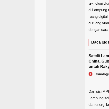
teknologi di
di Lampung m
ruang digita
di ruang vir
dengan cara
Baca juga
Satelit La
China, Gub
untuk Rak
Teknologi
T
Dari sisi M
Lampung seb
dan energi k