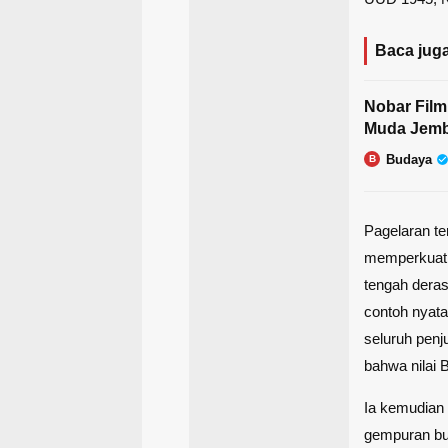
Baca juga
Nobar Film
Muda Jemb
Budaya
B
Pagelaran te
memperkuat 
tengah deras
contoh nyata
seluruh penj
bahwa nilai 
Ia kemudian 
gempuran bu