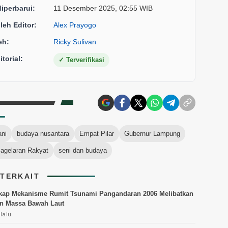
diperbarui:
11 Desember 2025, 02:55 WIB
oleh Editor:
Alex Prayogo
eh:
Ricky Sulivan
torial:
✓
Terverifikasi
ni
budaya nusantara
Empat Pilar
Gubernur Lampung
agelaran Rakyat
seni dan budaya
 TERKAIT
kap Mekanisme Rumit Tsunami Pangandaran 2006 Melibatkan
n Massa Bawah Laut
lalu