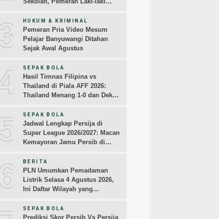
Sekolah, Pemeran Laki-laki
Sampaikan Permintaan Maaf
3
HUKUM & KRIMINAL
Pemeran Pria Video Mesum
Pelajar Banyuwangi Ditahan
Sejak Awal Agustus
4
SEPAK BOLA
Hasil Timnas Filipina vs
Thailand di Piala AFF 2026:
Thailand Menang 1-0 dan Dekati
Semifinal
5
SEPAK BOLA
Jadwal Lengkap Persija di
Super League 2026/2027: Macan
Kemayoran Jamu Persib di
Jakarta Pekan Kedua
6
BERITA
PLN Umumkan Pemadaman
Listrik Selasa 4 Agustus 2026,
Ini Daftar Wilayah yang
Terdampak
SEPAK BOLA
Prediksi Skor Persib Vs Persija