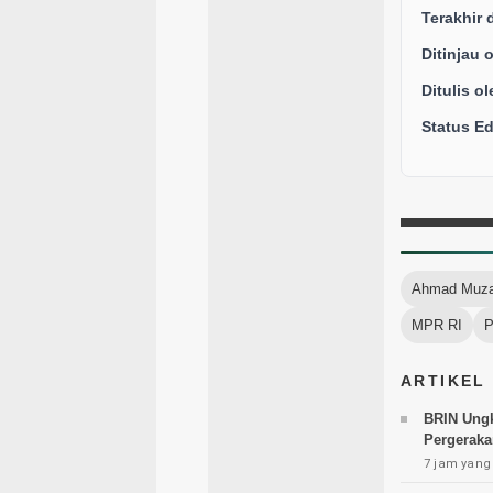
Terakhir 
Ditinjau 
Ditulis ol
Status Edi
Ahmad Muza
MPR RI
P
ARTIKEL
BRIN Ung
Pergeraka
7 jam yang 