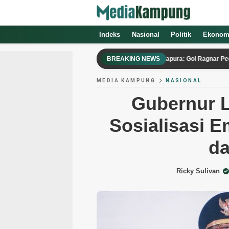
Indeks
Nasional
Politik
Ekonom
Update Hasil Timnas Indonesia Vs Singapura: Gol Ragnar Pecah, Baw
BREAKING NEWS
MEDIA KAMPUNG
NASIONAL
Gubernur 
Sosialisasi E
d
Ricky Sulivan