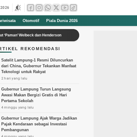
 2026
ariwisata
Otomotif
Piala Dunia 2026
n’ Welbeck dan Henderson
Mantan Manajer Sarwendah Ungkap Kondisi
RTIKEL REKOMENDASI
Satelit Lampung-1 Resmi Diluncurkan
dari China, Gubernur Tekankan Manfaat
Teknologi untuk Rakyat
2 hari yang lalu
Gubernur Lampung Turun Langsung
Awasi Makan Bergizi Gratis di Hari
Pertama Sekolah
4 minggu yang lalu
Gubernur Lampung Ajak Warga Jadikan
Pajak Kendaraan sebagai Investasi
Pembangunan
4 minggu yang lalu