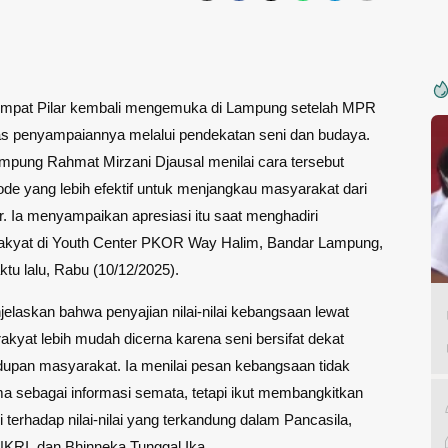
 Empat Pilar kembali mengemuka di Lampung setelah MPR
 penyampaiannya melalui pendekatan seni dan budaya.
mpung Rahmat Mirzani Djausal menilai cara tersebut
de yang lebih efektif untuk menjangkau masyarakat dari
ar. Ia menyampaikan apresiasi itu saat menghadiri
akyat di Youth Center PKOR Way Halim, Bandar Lampung,
tu lalu, Rabu (10/12/2025).
laskan bahwa penyajian nilai-nilai kebangsaan lewat
rakyat lebih mudah dicerna karena seni bersifat dekat
upan masyarakat. Ia menilai pesan kebangsaan tidak
ma sebagai informasi semata, tetapi ikut membangkitkan
i terhadap nilai-nilai yang terkandung dalam Pancasila,
KRI, dan Bhinneka Tunggal Ika.