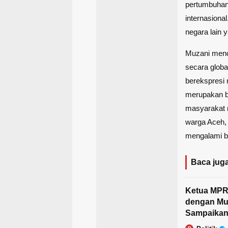
pertumbuhan 
internasiona
negara lain 
Muzani menc
secara globa
berekspresi 
merupakan ba
masyarakat 
warga Aceh,
mengalami b
Baca juga
Ketua MPR 
dengan Mu
Sampaikan 