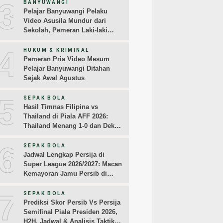
3
BANYUWANGI
Pelajar Banyuwangi Pelaku
Video Asusila Mundur dari
Sekolah, Pemeran Laki-laki
Sampaikan Permintaan Maaf
4
HUKUM & KRIMINAL
Pemeran Pria Video Mesum
Pelajar Banyuwangi Ditahan
Sejak Awal Agustus
5
SEPAK BOLA
Hasil Timnas Filipina vs
Thailand di Piala AFF 2026:
Thailand Menang 1-0 dan Dekati
Semifinal
6
SEPAK BOLA
Jadwal Lengkap Persija di
Super League 2026/2027: Macan
Kemayoran Jamu Persib di
Jakarta Pekan Kedua
7
SEPAK BOLA
Prediksi Skor Persib Vs Persija
Semifinal Piala Presiden 2026,
H2H, Jadwal & Analisis Taktik