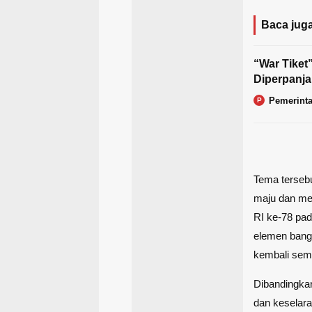
Baca juga
“War Tiket
Diperpanja
Pemerint
P
Tema terseb
maju dan me
RI ke-78 pa
elemen bang
kembali sema
Dibandingka
dan keselar