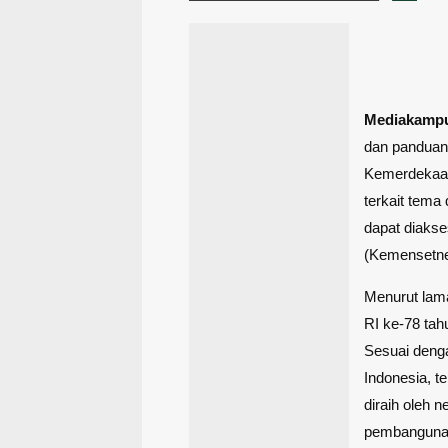
Mediakamp
dan panduan 
Kemerdekaan 
terkait tem
dapat diakse
(Kemensetne
Menurut lam
RI ke-78 tah
Sesuai deng
Indonesia, t
diraih oleh 
pembangunan