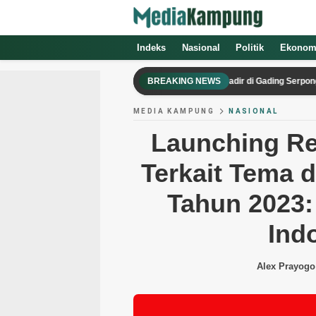
Indeks
Nasional
Politik
Ekonom
Dewa United Basketball Academy Hadir di Gading Serpong, Cetak A
BREAKING NEWS
MEDIA KAMPUNG
NASIONAL
Launching R
Terkait Tema 
Tahun 2023:
Ind
Alex Prayogo