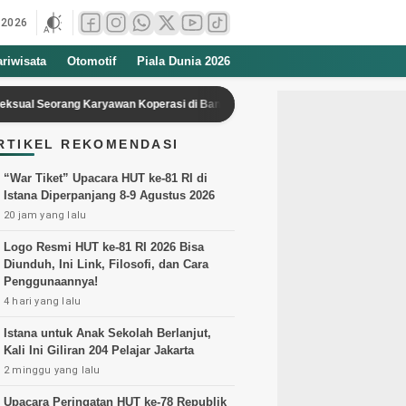
 2026
ariwisata
Otomotif
Piala Dunia 2026
Seorang Karyawan Koperasi di Banten
Bahlil Ungkap Perintah Jokowi
RTIKEL REKOMENDASI
“War Tiket” Upacara HUT ke-81 RI di
Istana Diperpanjang 8-9 Agustus 2026
20 jam yang lalu
Logo Resmi HUT ke-81 RI 2026 Bisa
Diunduh, Ini Link, Filosofi, dan Cara
Penggunaannya!
4 hari yang lalu
Istana untuk Anak Sekolah Berlanjut,
Kali Ini Giliran 204 Pelajar Jakarta
2 minggu yang lalu
Upacara Peringatan HUT ke-78 Republik