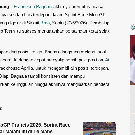
pung
–
Francesco Bagnaia
akhirnya memutus puasa
ya setelah finis terdepan dalam Sprint Race MotoGP
ng digelar di Sirkuit
Brno
, Sabtu (20/6/2026). Pembalap
o Team itu sukses mengalahkan persaingan ketat sejak
pan dari posisi ketiga, Bagnaia langsung melesat saat
padam. Ia dengan cepat menyalip peraih pole position,
Ai
rackhouse Aprilia, untuk mengambil alih posisi terdepan.
0 lap, Bagnaia tampil konsisten dan mampu
kan keunggulan hingga akhirnya mengibarkan bendera
:
oGP Prancis 2026: Sprint Race
ar Malam Ini di Le Mans