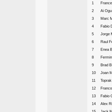
1
France
2
Ai Ogu
3
Marc 
4
Fabio 
5
Jorge 
6
Raul F
7
Enea B
8
Fermin
9
Brad B
10
Joan M
11
Toprak
12
Franco
13
Fabio 
14
Alex R
15
Jack Mi