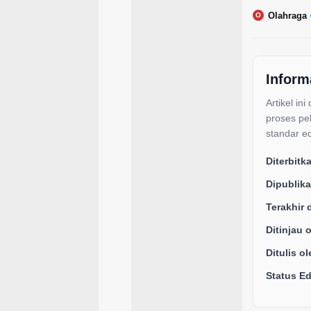
Olahraga
O
Inform
Artikel ini
proses pe
standar ed
Diterbitk
Dipublika
Terakhir 
Ditinjau 
Ditulis ol
Status Edi