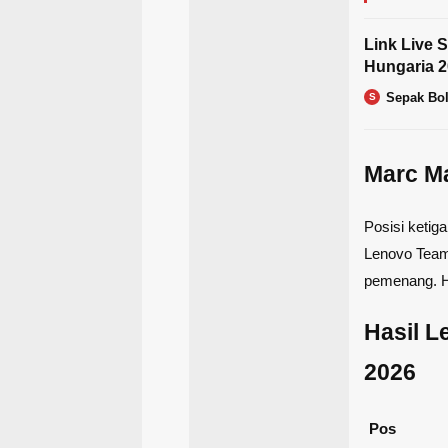
Link Live 
Hungaria 2
Sepak Bo
S
Marc M
Posisi ketig
Lenovo Team.
pemenang. Ha
Hasil 
2026
Pos