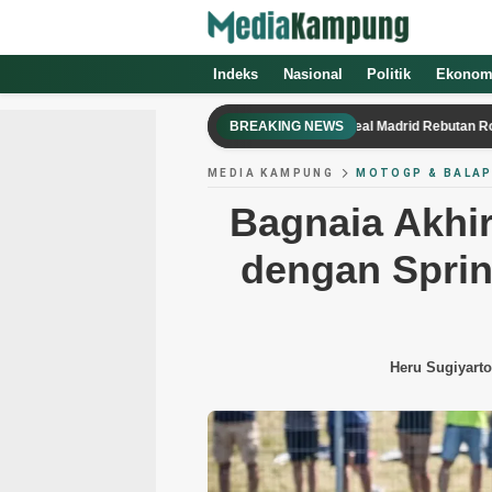
Indeks
Nasional
Politik
Ekonom
Sengit, Barcelona Saling Sikut dengan Real Madrid Rebutan Rodri
BREAKING NEWS
MEDIA KAMPUNG
MOTOGP & BALA
Bagnaia Akhi
dengan Spri
Heru Sugiyarto