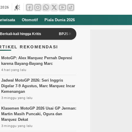
 2026
ariwisata
Otomotif
Piala Dunia 2026
li hingga Kritis
BPJS Kesehatan Kediri Luncurkan REHAB 3.0 dan VI
RTIKEL REKOMENDASI
MotoGP: Alex Marquez Pernah Depresi
karena Bayang-Bayang Marc
4 hari yang lalu
Jadwal MotoGP 2026: Seri Inggris
Digelar 7-9 Agustus, Marc Marquez Incar
Kemenangan
3 minggu yang lalu
Klasemen MotoGP 2026 Usai GP Jerman:
Martin Masih Puncaki, Ogura dan
Marquez Dekat
3 minggu yang lalu