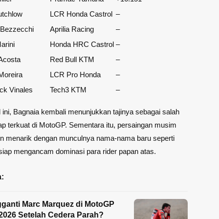
utchlow
LCR Honda Castrol
–
Bezzecchi
Aprilia Racing
–
arini
Honda HRC Castrol
–
Acosta
Red Bull KTM
–
Moreira
LCR Pro Honda
–
ck Vinales
Tech3 KTM
–
 ini, Bagnaia kembali menunjukkan tajinya sebagai salah
p terkuat di MotoGP. Sementara itu, persaingan musim
n menarik dengan munculnya nama-nama baru seperti
siap mengancam dominasi para rider papan atas.
:
ganti Marc Marquez di MotoGP
2026 Setelah Cedera Parah?