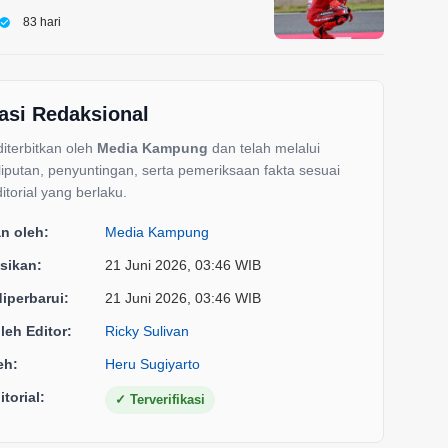
83 hari
asi Redaksional
 diterbitkan oleh
Media Kampung
dan telah melalui
liputan, penyuntingan, serta pemeriksaan fakta sesuai
itorial yang berlaku.
an oleh:
Media Kampung
sikan:
21 Juni 2026, 03:46 WIB
diperbarui:
21 Juni 2026, 03:46 WIB
oleh Editor:
Ricky Sulivan
eh:
Heru Sugiyarto
torial:
✓
Terverifikasi