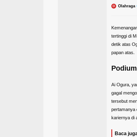
Olahraga
O
Kemenangan 
tertinggi di
detik atas O
papan atas.
Podium
Ai Ogura, yan
gagal mengo
tersebut men
pertamanya d
kariernya di
Baca juga