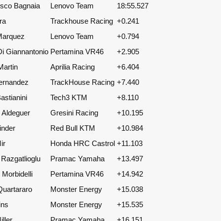
sco Bagnaia
Lenovo Team
18:55.527
ra
Trackhouse Racing
+0.241
Marquez
Lenovo Team
+0.794
Di Giannantonio
Pertamina VR46
+2.905
Martin
Aprilia Racing
+6.404
ernandez
TrackHouse Racing
+7.440
astianini
Tech3 KTM
+8.110
 Aldeguer
Gresini Racing
+10.195
inder
Red Bull KTM
+10.984
ir
Honda HRC Castrol
+11.103
 Razgatlioglu
Pramac Yamaha
+13.497
 Morbidelli
Pertamina VR46
+14.942
Quartararo
Monster Energy
+15.038
ins
Monster Energy
+15.535
ller
Pramac Yamaha
+16.151