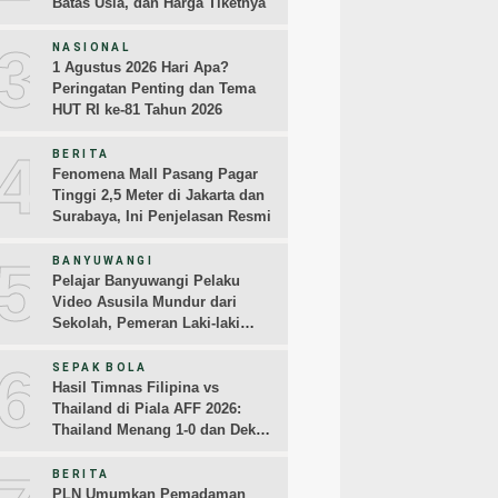
Batas Usia, dan Harga Tiketnya
3
NASIONAL
1 Agustus 2026 Hari Apa?
Peringatan Penting dan Tema
HUT RI ke-81 Tahun 2026
4
BERITA
Fenomena Mall Pasang Pagar
Tinggi 2,5 Meter di Jakarta dan
Surabaya, Ini Penjelasan Resmi
5
BANYUWANGI
Pelajar Banyuwangi Pelaku
Video Asusila Mundur dari
Sekolah, Pemeran Laki-laki
Sampaikan Permintaan Maaf
6
SEPAK BOLA
Hasil Timnas Filipina vs
Thailand di Piala AFF 2026:
Thailand Menang 1-0 dan Dekati
Semifinal
BERITA
PLN Umumkan Pemadaman