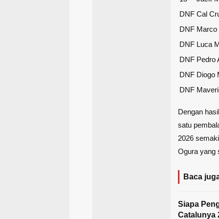
DNF
Cal Cr
DNF
Marco 
DNF
Luca M
DNF
Pedro 
DNF
Diogo 
DNF
Maveri
Dengan hasil
satu pembala
2026 semaki
Ogura yang 
Baca juga
Siapa Peng
Catalunya 