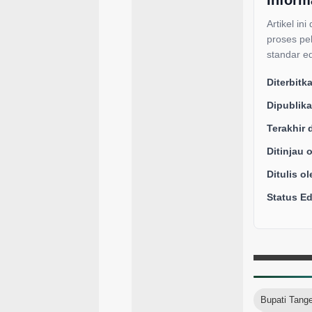
Artikel ini
proses pe
standar ed
Diterbitk
Dipublika
Terakhir 
Ditinjau 
Ditulis ol
Status Edi
Bupati Tang