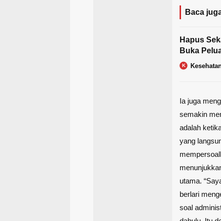
Baca juga
Hapus Seka
Buka Pelu
Kesehata
K
Ia juga men
semakin men
adalah ketik
yang langsun
mempersoalka
menunjukka
utama. “Say
berlari meng
soal adminis
dahulu. Itu d