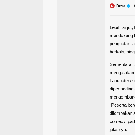
Desa
D
Lebih lanjut
mendukung be
penguatan l
berkala, hin
Sementara i
mengatakan P
kabupaten/ko
dipertandin
mengembangka
“Peserta ber
dilombakan an
comedy, pad
jelasnya.