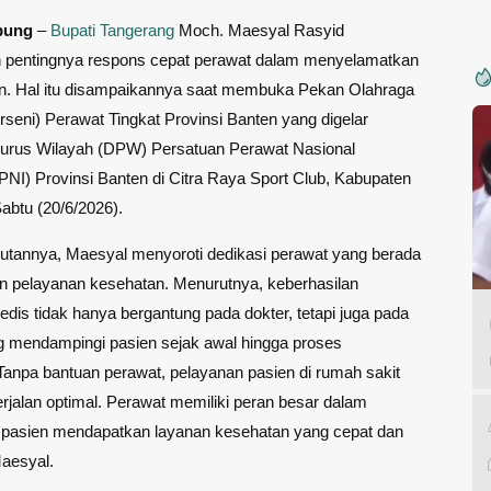
pung
–
Bupati Tangerang
Moch. Maesyal Rasyid
pentingnya respons cepat perawat dalam menyelamatkan
n. Hal itu disampaikannya saat membuka Pekan Olahraga
rseni) Perawat Tingkat Provinsi Banten yang digelar
rus Wilayah (DPW) Persatuan Perawat Nasional
PNI) Provinsi Banten di Citra Raya Sport Club, Kabupaten
abtu (20/6/2026).
tannya, Maesyal menyoroti dedikasi perawat yang berada
an pelayanan kesehatan. Menurutnya, keberhasilan
dis tidak hanya bergantung pada dokter, tetapi juga pada
g mendampingi pasien sejak awal hingga proses
Tanpa bantuan perawat, pelayanan pasien di rumah sakit
erjalan optimal. Perawat memiliki peran besar dalam
pasien mendapatkan layanan kesehatan yang cepat dan
Maesyal.