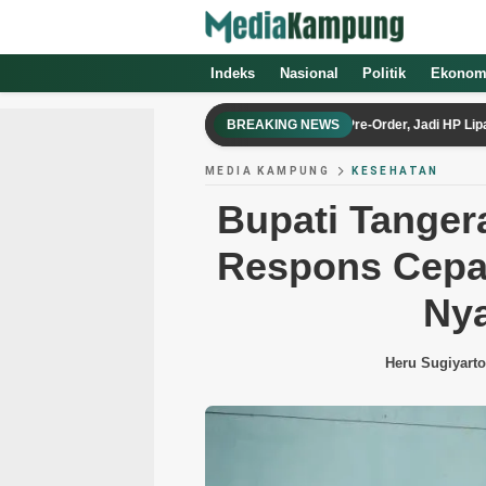
Indeks
Nasional
Politik
Ekonom
Galaxy Z Fold 8 Series Pecahkan Rekor Pre-Order, Jadi HP Lipat Terlari
BREAKING NEWS
MEDIA KAMPUNG
KESEHATAN
Bupati Tanger
Respons Cepa
Ny
Heru Sugiyarto