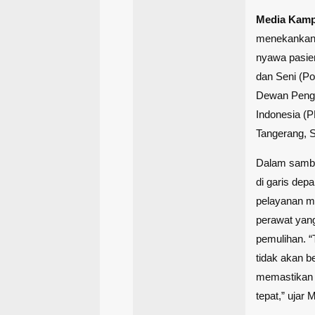
Media Kam
menekankan 
nyawa pasie
dan Seni (Po
Dewan Pengu
Indonesia (P
Tangerang, S
Dalam sambu
di garis dep
pelayanan me
perawat yan
pemulihan. “
tidak akan b
memastikan 
tepat,” ujar 