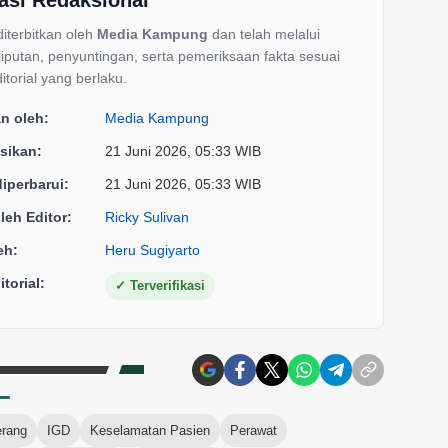
 diterbitkan oleh
Media Kampung
dan telah melalui
liputan, penyuntingan, serta pemeriksaan fakta sesuai
itorial yang berlaku.
an oleh:
Media Kampung
sikan:
21 Juni 2026, 05:33 WIB
diperbarui:
21 Juni 2026, 05:33 WIB
oleh Editor:
Ricky Sulivan
eh:
Heru Sugiyarto
torial:
✓
Terverifikasi
erang
IGD
Keselamatan Pasien
Perawat