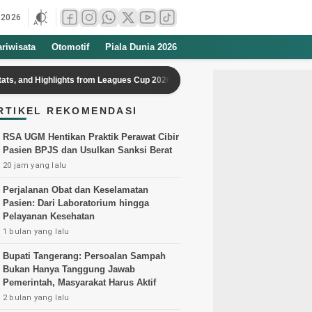
 2026
ariwisata
Otomotif
Piala Dunia 2026
ghlights from Leagues Cup 2026
Beri Bibit Kakao-Kelapa, Mentan Y
RTIKEL REKOMENDASI
RSA UGM Hentikan Praktik Perawat Cibir
Pasien BPJS dan Usulkan Sanksi Berat
20 jam yang lalu
Perjalanan Obat dan Keselamatan
Pasien: Dari Laboratorium hingga
Pelayanan Kesehatan
1 bulan yang lalu
Bupati Tangerang: Persoalan Sampah
Bukan Hanya Tanggung Jawab
Pemerintah, Masyarakat Harus Aktif
2 bulan yang lalu