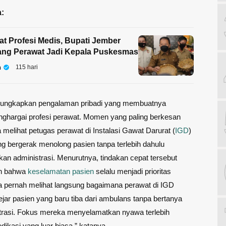
:
t Profesi Medis, Bupati Jember
ang Perawat Jadi Kepala Puskesmas
n
115 hari
gungkapkan pengalaman pribadi yang membuatnya
ghargai profesi perawat. Momen yang paling berkesan
a melihat petugas perawat di Instalasi Gawat Darurat (
IGD
)
g bergerak menolong pasien tanpa terlebih dahulu
n administrasi. Menurutnya, tindakan cepat tersebut
n bahwa
keselamatan pasien
selalu menjadi prioritas
a pernah melihat langsung bagaimana perawat di IGD
ejar pasien yang baru tiba dari ambulans tanpa bertanya
trasi. Fokus mereka menyelamatkan nyawa terlebih
edikasi yang luar biasa,” katanya.