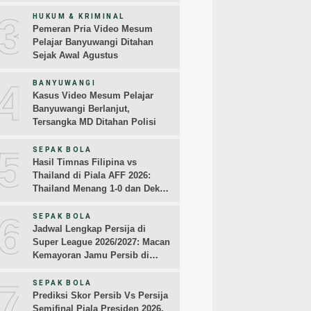
Sampaikan Permintaan Maaf
3
HUKUM & KRIMINAL
Pemeran Pria Video Mesum
Pelajar Banyuwangi Ditahan
Sejak Awal Agustus
4
BANYUWANGI
Kasus Video Mesum Pelajar
Banyuwangi Berlanjut,
Tersangka MD Ditahan Polisi
5
SEPAK BOLA
Hasil Timnas Filipina vs
Thailand di Piala AFF 2026:
Thailand Menang 1-0 dan Dekati
Semifinal
6
SEPAK BOLA
Jadwal Lengkap Persija di
Super League 2026/2027: Macan
Kemayoran Jamu Persib di
Jakarta Pekan Kedua
7
SEPAK BOLA
Prediksi Skor Persib Vs Persija
Semifinal Piala Presiden 2026,