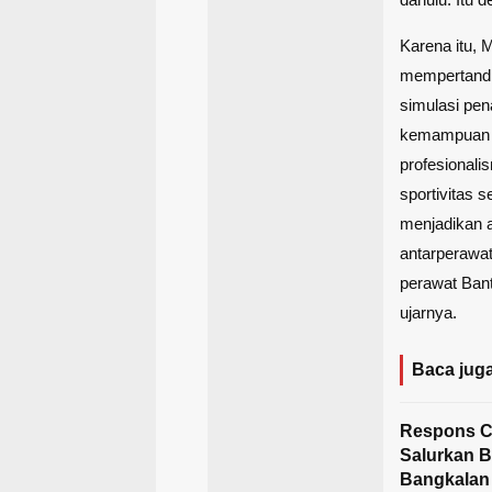
Karena itu, 
mempertandin
simulasi pen
kemampuan r
profesional
sportivitas 
menjadikan 
antarperawat
perawat Bant
ujarnya.
Baca juga
Respons C
Salurkan B
Bangkalan