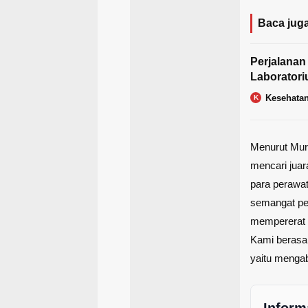
Baca juga
Perjalanan
Laborator
Kesehata
K
Menurut Murh
mencari juar
para perawat
semangat pen
mempererat 
Kami berasal
yaitu menga
Inform