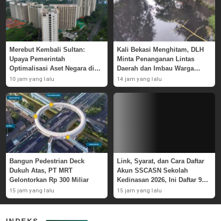
Merebut Kembali Sultan:
Kali Bekasi Menghitam, DLH
Upaya Pemerintah
Minta Penanganan Lintas
Optimalisasi Aset Negara di
Daerah dan Imbau Warga
GBK
Waspada
10 jam yang lalu
14 jam yang lalu
Bangun Pedestrian Deck
Link, Syarat, dan Cara Daftar
Dukuh Atas, PT MRT
Akun SSCASN Sekolah
Gelontorkan Rp 300 Miliar
Kedinasan 2026, Ini Daftar 9
Instansinya
15 jam yang lalu
15 jam yang lalu
INDEKS