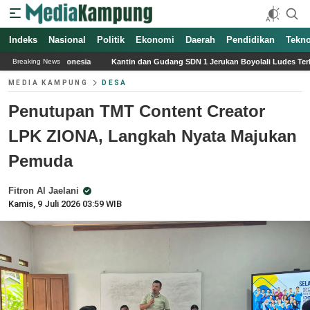
Indeks
Nasional
Politik
Ekonomi
Daerah
Pendidikan
Tekno
Kantin dan Gudang SDN 1 Jerukan Boyolali Ludes Terbakar, Diduga Gara-gara
Breaking News
MEDIA KAMPUNG
DESA
Penutupan TMT Content Creator
LPK ZIONA, Langkah Nyata Majukan
Pemuda
Fitron Al Jaelani
Kamis, 9 Juli 2026 03:59 WIB