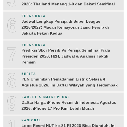
2026: Thailand Menang 1-0 dan Dekati Semifinal
6
SEPAK BOLA
Jadwal Lengkap Persija di Super League
2026/2027: Macan Kemayoran Jamu Persib di
Jakarta Pekan Kedua
7
SEPAK BOLA
Prediksi Skor Persib Vs Persija Semifinal Piala
Presiden 2026, H2H, Jadwal & Analisis Taktik
Pemain
8
BERITA
PLN Umumkan Pemadaman Listrik Selasa 4
Agustus 2026, Ini Daftar Wilayah yang Terdampak
9
GADGET & SMARTPHONE
Daftar Harga iPhone Resmi di Indonesia Agustus
2026, iPhone 17 Pro Kini Lebih Murah
10
NASIONAL
Logo Resmi HUT ke-81 RI 2026 Bisa Diunduh, Ini