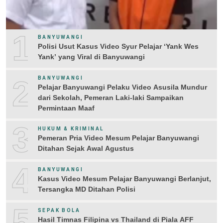
1
BANYUWANGI
Polisi Usut Kasus Video Syur Pelajar ‘Yank Wes
Yank’ yang Viral di Banyuwangi
2
BANYUWANGI
Pelajar Banyuwangi Pelaku Video Asusila Mundur
dari Sekolah, Pemeran Laki-laki Sampaikan
Permintaan Maaf
3
HUKUM & KRIMINAL
Pemeran Pria Video Mesum Pelajar Banyuwangi
Ditahan Sejak Awal Agustus
4
BANYUWANGI
Kasus Video Mesum Pelajar Banyuwangi Berlanjut,
Tersangka MD Ditahan Polisi
5
SEPAK BOLA
Hasil Timnas Filipina vs Thailand di Piala AFF