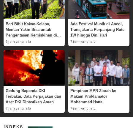
Beri Bibit Kakao-Kelapa,
Ada Festival Musik di Ancol,
Mentan Yakin Bisa untuk
Transjakarta Perpanjang Rute
Pengentasan Kemiskinan di
1W hingga Dini Hari
Alor
3 jam yang lalu
7 jam yang lalu
Gedung Bapenda DKI
Pimpinan MPR Ziarah ke
Terbakar, Data Perpajakan dan
Makam Proklamator
Aset DKI Dipastikan Aman
Mohammad Hatta
7 jam yang lalu
7 jam yang lalu
INDEKS