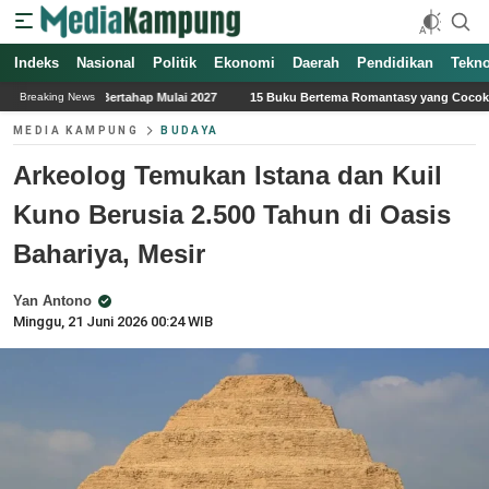
Indeks
Nasional
Politik
Ekonomi
Daerah
Pendidikan
Tekno
p Mulai 2027
15 Buku Bertema Romantasy yang Cocok untuk Pemula
3 Fak
Breaking News
MEDIA KAMPUNG
BUDAYA
Arkeolog Temukan Istana dan Kuil
Kuno Berusia 2.500 Tahun di Oasis
Bahariya, Mesir
Yan Antono
Minggu, 21 Juni 2026 00:24 WIB