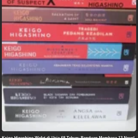
Keigo Higashino Wafat di Usia 68 Tahun: Panduan Membaca 13 Novel