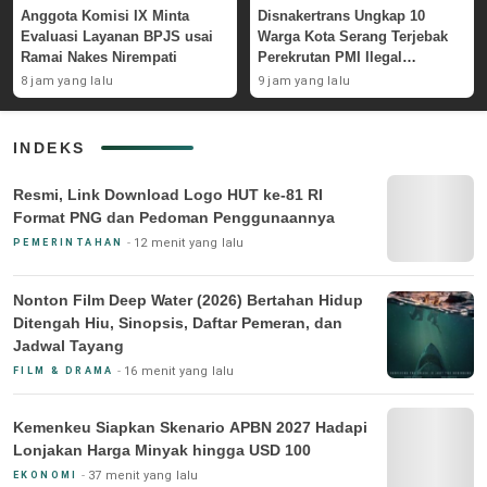
Anggota Komisi IX Minta
Disnakertrans Ungkap 10
Evaluasi Layanan BPJS usai
Warga Kota Serang Terjebak
Ramai Nakes Nirempati
Perekrutan PMI Ilegal
Sepanjang 2026
8 jam yang lalu
9 jam yang lalu
INDEKS
Resmi, Link Download Logo HUT ke-81 RI
Format PNG dan Pedoman Penggunaannya
12 menit yang lalu
PEMERINTAHAN
Nonton Film Deep Water (2026) Bertahan Hidup
Ditengah Hiu, Sinopsis, Daftar Pemeran, dan
Jadwal Tayang
16 menit yang lalu
FILM & DRAMA
Kemenkeu Siapkan Skenario APBN 2027 Hadapi
Lonjakan Harga Minyak hingga USD 100
37 menit yang lalu
EKONOMI