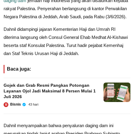
daging dam
jemaah haji Indonesia yang akan disalurkan kepada
rakyat Palestina. Penyerahan berlangsung di kantor Perwakilan
Negara Palestina di Jeddah, Arab Saudi, pada Rabu (3/6/2026).
Dahnil didampingi jajaran Kementerian Haji dan Umrah RI
diterima langsung oleh Consul General Ehab Medhat Al-Kishawi
beserta staf Konsulat Palestina. Turut hadir pejabat Kemenhaj
dan Staf Teknis Urusan Haji di Jeddah.
Baca juga:
Gojek dan Grab Resmi Pangkas Potongan
Layanan Ojol Jadi Maksimal 8 Persen Mulai 1
Juli 2026
Bisnis
43 hari
B
Dahnil menyampaikan bahwa penyaluran daging dam ini
merupakan tindak lanjut arahan Presiden Prabowo Subianto.