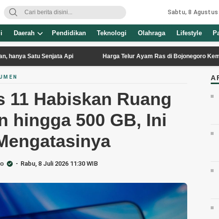
Sabtu, 8 Agustus
i
Daerah
Pendidikan
Teknologi
Olahraga
Lifestyle
P
tu Senjata Api
Harga Telur Ayam Ras di Bojonegoro Kembali Anjlok, 
A
SUMEN
 11 Habiskan Ruang
 hingga 500 GB, Ini
Mengatasinya
go
Rabu, 8 Juli 2026 11:30 WIB