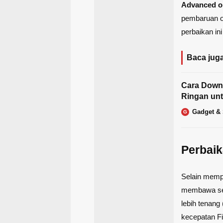
Advanced op
pembaruan op
perbaikan in
Baca juga
Cara Down
Ringan un
Gadget &
G
Perbai
Selain memp
membawa sej
lebih tenang 
kecepatan Fil