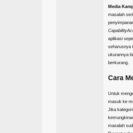
Media Kam
masalah ser
penyimpanan 
CapabilityA
aplikasi sep
seharusnya 
ukurannya bi
berkurang.
Cara M
Untuk menge
masuk ke 
Jika kategor
kemungkinan b
masalah sud