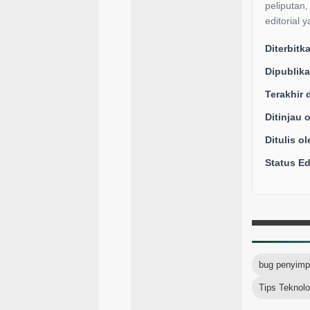
peliputan
editorial 
Diterbitk
Dipublika
Terakhir 
Ditinjau 
Ditulis ol
Status Edi
bug penyim
Tips Teknolo