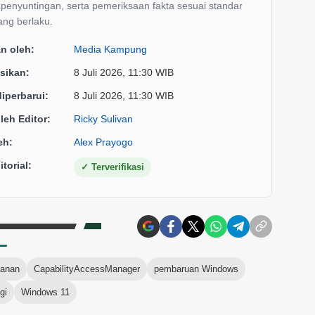
, penyuntingan, serta pemeriksaan fakta sesuai standar
yang berlaku.
an oleh:
Media Kampung
sikan:
8 Juli 2026, 11:30 WIB
diperbarui:
8 Juli 2026, 11:30 WIB
oleh Editor:
Ricky Sulivan
eh:
Alex Prayogo
torial:
✓
Terverifikasi
panan
CapabilityAccessManager
pembaruan Windows
gi
Windows 11