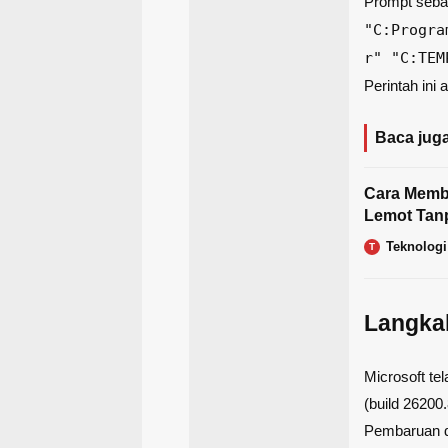
Prompt sebag
"C:Progra
r" "C:TEM
Perintah in
Baca juga
Cara Memb
Lemot Tanp
Teknolog
T
Langka
Microsoft t
(build 26200
Pembaruan d