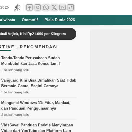
 2026
ariwisata
Otomotif
Piala Dunia 2026
Kini Rp21.000 per Kilogram
Veda Pratama Amankan Posisi di Q2 Moto3
RTIKEL REKOMENDASI
Tanda-Tanda Perusahaan Sudah
Membutuhkan Jasa Konsultan IT
1 bulan yang lalu
Vanguard Kini Bisa Dimatikan Saat Tidak
Bermain Game, Begini Caranya
1 bulan yang lalu
Mengenal Windows 11: Fitur, Manfaat,
dan Panduan Penggunaannya
2 bulan yang lalu
VidsSave: Panduan Praktis Menyimpan
Video dari YouTube dan Platform Lain