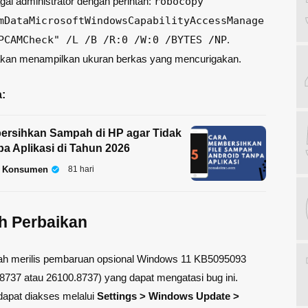
ai administrator dengan perintah:
robocopy
mDataMicrosoftWindowsCapabilityAccessManage
PCAMCheck" /L /B /R:0 /W:0 /BYTES /NP
.
i akan menampilkan ukuran berkas yang mencurigakan.
:
ersihkan Sampah di HP agar Tidak
a Aplikasi di Tahun 2026
i Konsumen
81 hari
h Perbaikan
elah merilis pembaruan opsional Windows 11 KB5095093
.8737 atau 26100.8737) yang dapat mengatasi bug ini.
apat diakses melalui
Settings > Windows Update >