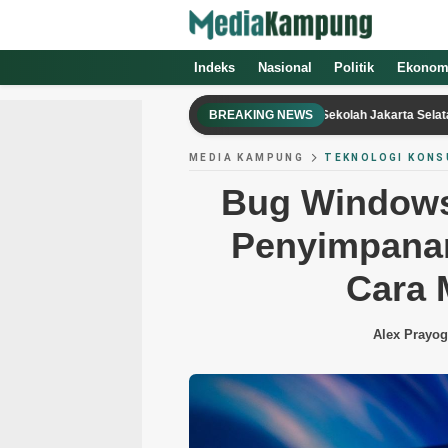
Indeks
Nasional
Politik
Ekonom
3 Fakta Penemuan Ratusan Senjata di Sekolah Jakarta Selatan, hanya Sa
BREAKING NEWS
MEDIA KAMPUNG
TEKNOLOGI KON
Bug Windows
Penyimpanan
Cara 
Alex Prayo