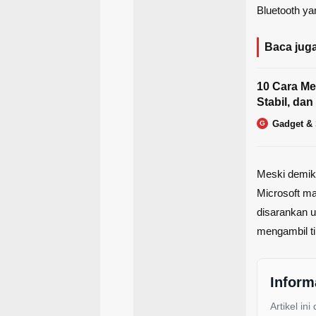
Bluetooth yan
Baca juga
10 Cara Me
Stabil, da
Gadget &
G
Meski demik
Microsoft m
disarankan 
mengambil t
Inform
Artikel ini