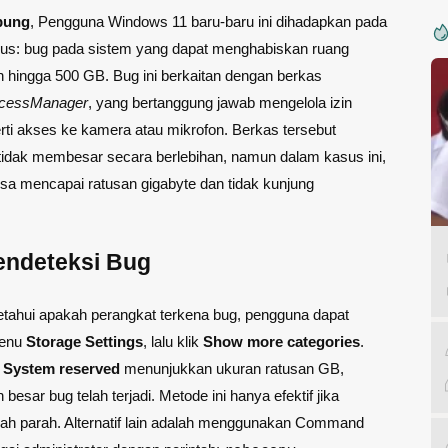
pung
, Pengguna Windows 11 baru-baru ini dihadapkan pada
ius: bug pada sistem yang dapat menghabiskan ruang
hingga 500 GB. Bug ini berkaitan dengan berkas
ccessManager
, yang bertanggung jawab mengelola izin
erti akses ke kamera atau mikrofon. Berkas tersebut
tidak membesar secara berlebihan, namun dalam kasus ini,
sa mencapai ratusan gigabyte dan tidak kunjung
endeteksi Bug
tahui apakah perangkat terkena bug, pengguna dapat
menu
Storage Settings
, lalu klik
Show more categories
.
i
System reserved
menunjukkan ukuran ratusan GB,
esar bug telah terjadi. Metode ini hanya efektif jika
ah parah. Alternatif lain adalah menggunakan Command