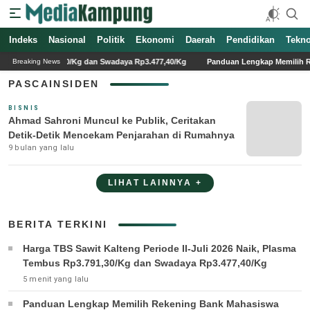
Indeks
Media Kampung
Media Online Indonesia Terpercaya
Nasional
Politik
Ekonomi
Daerah
Pendidikan
Tekno
mbus Rp3.791,30/Kg dan Swadaya Rp3.477,40/Kg
Panduan Lengkap Memilih Reken
Breaking News
PASCAINSIDEN
BISNIS
Ahmad Sahroni Muncul ke Publik, Ceritakan
Detik-Detik Mencekam Penjarahan di Rumahnya
9 bulan yang lalu
LIHAT LAINNYA +
BERITA TERKINI
Harga TBS Sawit Kalteng Periode II-Juli 2026 Naik, Plasma
Tembus Rp3.791,30/Kg dan Swadaya Rp3.477,40/Kg
5 menit yang lalu
Panduan Lengkap Memilih Rekening Bank Mahasiswa