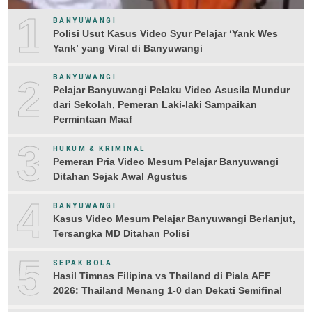
1
BANYUWANGI
Polisi Usut Kasus Video Syur Pelajar ‘Yank Wes
Yank’ yang Viral di Banyuwangi
2
BANYUWANGI
Pelajar Banyuwangi Pelaku Video Asusila Mundur
dari Sekolah, Pemeran Laki-laki Sampaikan
Permintaan Maaf
3
HUKUM & KRIMINAL
Pemeran Pria Video Mesum Pelajar Banyuwangi
Ditahan Sejak Awal Agustus
4
BANYUWANGI
Kasus Video Mesum Pelajar Banyuwangi Berlanjut,
Tersangka MD Ditahan Polisi
5
SEPAK BOLA
Hasil Timnas Filipina vs Thailand di Piala AFF
2026: Thailand Menang 1-0 dan Dekati Semifinal