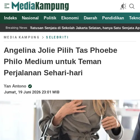
Indeks
Nasional
Politik
Ekonomi
Daerah
Pendidikan
Tekno
ata di Sekolah Jakarta Selatan, hanya Satu Senjata Api
Harga Telur Ayam Ras d
Breaking News
MEDIA KAMPUNG
SELEBRITI
Angelina Jolie Pilih Tas Phoebe
Philo Medium untuk Teman
Perjalanan Sehari-hari
Yan Antono
Jumat, 19 Juni 2026 23:01 WIB