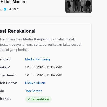
 Hidup Modern
up
43 hari
asi Redaksional
 diterbitkan oleh
Media Kampung
dan telah melalui
liputan, penyuntingan, serta pemeriksaan fakta sesuai
itorial yang berlaku.
an oleh:
Media Kampung
sikan:
12 Juni 2026, 11:04 WIB
diperbarui:
12 Juni 2026, 11:04 WIB
oleh Editor:
Ricky Sulivan
eh:
Yan Antono
torial:
✓
Terverifikasi