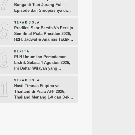
7
Bunga di Tepi Jurang Full
Episode dan Sinopsisnya di
MAXStream TV dan iQIYI
8
SEPAK BOLA
Prediksi Skor Persib Vs Persija
Semifinal Piala Presiden 2026,
H2H, Jadwal & Analisis Taktik
Pemain
9
BERITA
PLN Umumkan Pemadaman
Listrik Selasa 4 Agustus 2026,
Ini Daftar Wilayah yang
Terdampak
10
SEPAK BOLA
Hasil Timnas Filipina vs
Thailand di Piala AFF 2026:
Thailand Menang 1-0 dan Dekati
Semifinal