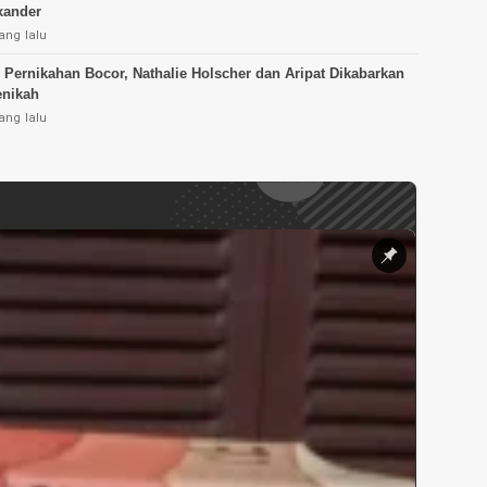
xander
ang lalu
Pernikahan Bocor, Nathalie Holscher dan Aripat Dikabarkan
enikah
ang lalu