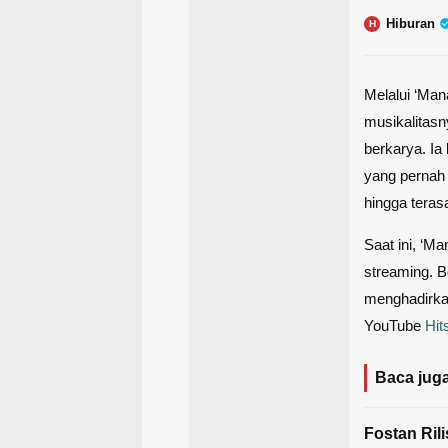
Hiburan
H
Melalui ‘Ma
musikalitasn
berkarya. Ia
yang pernah
hingga teras
Saat ini, ‘Ma
streaming. B
menghadirkan
YouTube
Hit
Baca juga
Fostan Rili