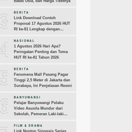
Batas Usia, dan Harga Tiketnya
3
BERITA
Link Download Contoh
Proposal 17 Agustus 2026 HUT
RI ke-81 Lengkap dengan
Rincian Biayanya
4
NASIONAL
1 Agustus 2026 Hari Apa?
Peringatan Penting dan Tema
HUT RI ke-81 Tahun 2026
5
BERITA
Fenomena Mall Pasang Pagar
Tinggi 2,5 Meter di Jakarta dan
Surabaya, Ini Penjelasan Resmi
6
BANYUWANGI
Pelajar Banyuwangi Pelaku
Video Asusila Mundur dari
Sekolah, Pemeran Laki-laki
Sampaikan Permintaan Maaf
FILM & DRAMA
Link Nonton Sinopsis Series