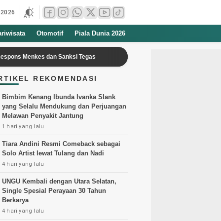
 2026
ariwisata
Otomotif
Piala Dunia 2026
nkes dan Sanksi Tegas
Rodrigo Riquelme dan Performa Real Betis M
RTIKEL REKOMENDASI
Bimbim Kenang Ibunda Ivanka Slank
yang Selalu Mendukung dan Perjuangan
Melawan Penyakit Jantung
1 hari yang lalu
Tiara Andini Resmi Comeback sebagai
Solo Artist lewat Tulang dan Nadi
4 hari yang lalu
UNGU Kembali dengan Utara Selatan,
Single Spesial Perayaan 30 Tahun
Berkarya
4 hari yang lalu