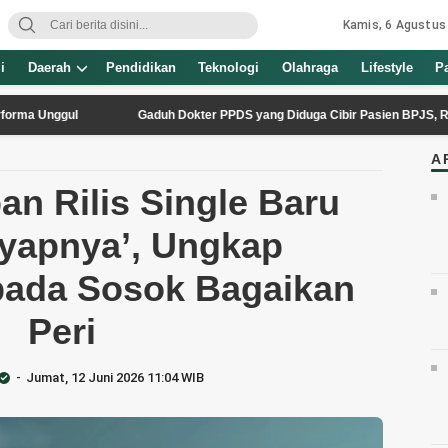
Kamis, 6 Agustus
i
Daerah
Pendidikan
Teknologi
Olahraga
Lifestyle
P
gul
Gaduh Dokter PPDS yang Diduga Cibir Pasien BPJS, Respons Me
A
n Rilis Single Baru
yapnya’, Ungkap
ada Sosok Bagaikan
Peri
Jumat, 12 Juni 2026 11:04 WIB