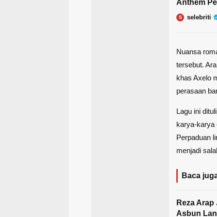
Anthem Pe
selebriti
S
Nuansa roma
tersebut. Ar
khas Axelo 
perasaan ba
Lagu ini dit
karya-karya
Perpaduan li
menjadi sala
Baca juga
Reza Arap 
Asbun Lan