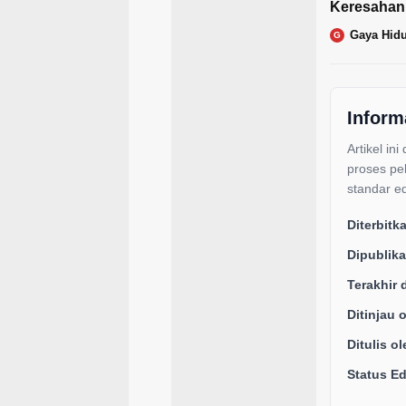
Keresahan
Gaya Hid
G
Inform
Artikel ini
proses pe
standar ed
Diterbitk
Dipublika
Terakhir 
Ditinjau 
Ditulis ol
Status Edi