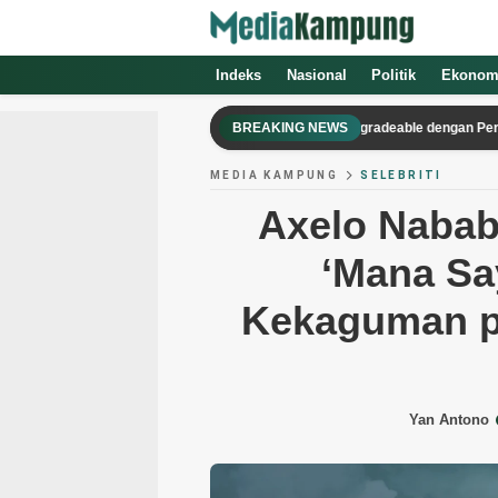
Indeks
Nasional
Politik
Ekonom
Framework 13 Pro Review: Laptop Upgradeable dengan Performa Ung
BREAKING NEWS
MEDIA KAMPUNG
SELEBRITI
Axelo Nababa
‘Mana Sa
Kekaguman p
Yan Antono