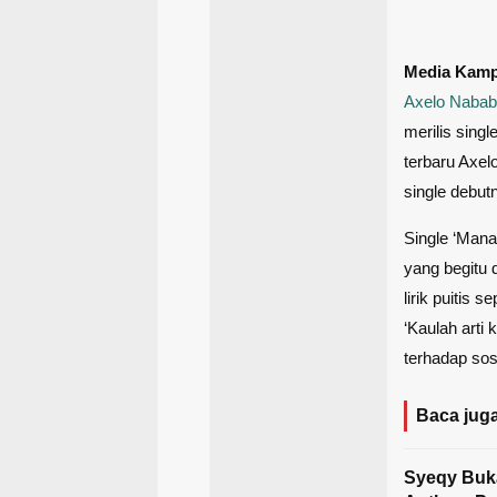
Media Kam
Axelo Naba
merilis sing
terbaru Axel
single debutn
Single ‘Mana
yang begitu 
lirik puitis
‘Kaulah arti
terhadap so
Baca juga
Syeqy Buka