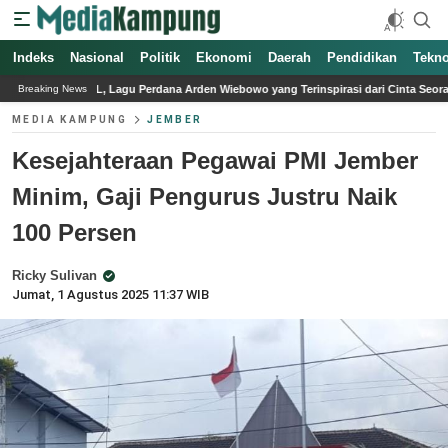
Indeks
Nasional
Politik
Ekonomi
Daerah
Pendidikan
Tekno
u Perdana Arden Wiebowo yang Terinspirasi dari Cinta Seorang Ayah
Asosiasi 
Breaking News
MEDIA KAMPUNG
JEMBER
Kesejahteraan Pegawai PMI Jember
Minim, Gaji Pengurus Justru Naik
100 Persen
Ricky Sulivan
Jumat, 1 Agustus 2025 11:37 WIB