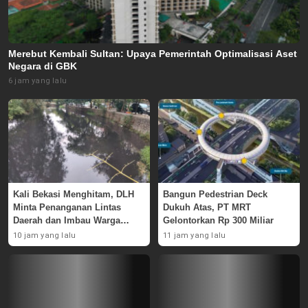
Merebut Kembali Sultan: Upaya Pemerintah Optimalisasi Aset
Negara di GBK
6 jam yang lalu
Kali Bekasi Menghitam, DLH
Bangun Pedestrian Deck
Minta Penanganan Lintas
Dukuh Atas, PT MRT
Daerah dan Imbau Warga
Gelontorkan Rp 300 Miliar
Waspada
10 jam yang lalu
11 jam yang lalu