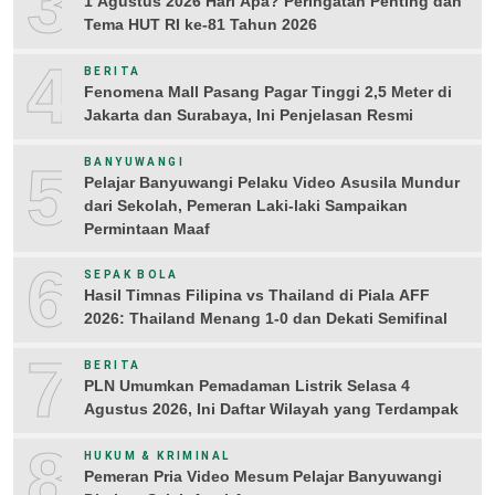
3
1 Agustus 2026 Hari Apa? Peringatan Penting dan
Tema HUT RI ke-81 Tahun 2026
4
BERITA
Fenomena Mall Pasang Pagar Tinggi 2,5 Meter di
Jakarta dan Surabaya, Ini Penjelasan Resmi
5
BANYUWANGI
Pelajar Banyuwangi Pelaku Video Asusila Mundur
dari Sekolah, Pemeran Laki-laki Sampaikan
Permintaan Maaf
6
SEPAK BOLA
Hasil Timnas Filipina vs Thailand di Piala AFF
2026: Thailand Menang 1-0 dan Dekati Semifinal
7
BERITA
PLN Umumkan Pemadaman Listrik Selasa 4
Agustus 2026, Ini Daftar Wilayah yang Terdampak
8
HUKUM & KRIMINAL
Pemeran Pria Video Mesum Pelajar Banyuwangi