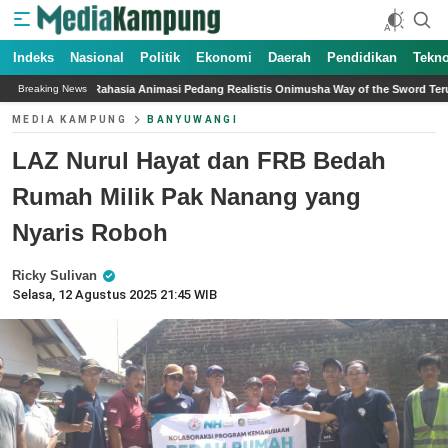
Indeks
Nasional
Politik
Ekonomi
Daerah
Pendidikan
Tekno
Animasi Pedang Realistis Onimusha Way of the Sword Terungkap
Boikot Gramm
Breaking News
MEDIA KAMPUNG
BANYUWANGI
LAZ Nurul Hayat dan FRB Bedah
Rumah Milik Pak Nanang yang
Nyaris Roboh
Ricky Sulivan
Selasa, 12 Agustus 2025 21:45 WIB