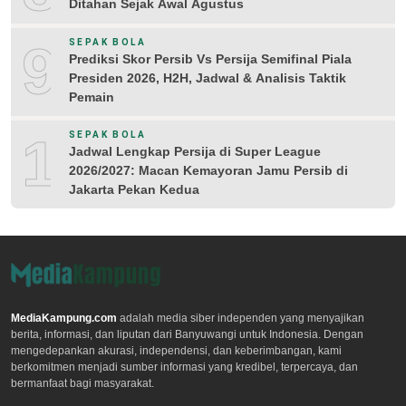
Ditahan Sejak Awal Agustus
9
SEPAK BOLA
Prediksi Skor Persib Vs Persija Semifinal Piala
Presiden 2026, H2H, Jadwal & Analisis Taktik
Pemain
10
SEPAK BOLA
Jadwal Lengkap Persija di Super League
2026/2027: Macan Kemayoran Jamu Persib di
Jakarta Pekan Kedua
MediaKampung.com
adalah media siber independen yang menyajikan
berita, informasi, dan liputan dari Banyuwangi untuk Indonesia. Dengan
mengedepankan akurasi, independensi, dan keberimbangan, kami
berkomitmen menjadi sumber informasi yang kredibel, terpercaya, dan
bermanfaat bagi masyarakat.