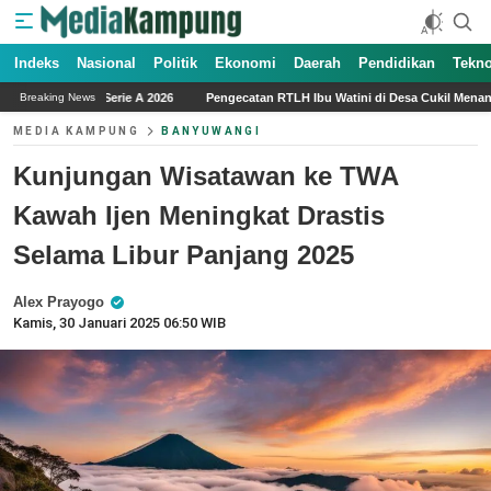
Indeks
Nasional
Politik
Ekonomi
Daerah
Pendidikan
Tekno
26
Pengecatan RTLH Ibu Watini di Desa Cukil Menandai Tahap Akhir Program T
Breaking News
MEDIA KAMPUNG
BANYUWANGI
Kunjungan Wisatawan ke TWA
Kawah Ijen Meningkat Drastis
Selama Libur Panjang 2025
Alex Prayogo
Kamis, 30 Januari 2025 06:50 WIB