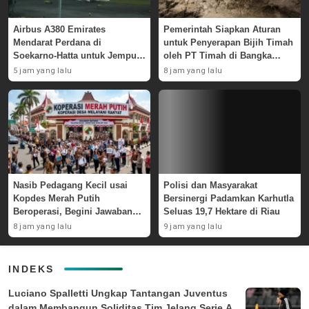
Airbus A380 Emirates
Pemerintah Siapkan Aturan
Mendarat Perdana di
untuk Penyerapan Bijih Timah
Soekarno-Hatta untuk Jemput
oleh PT Timah di Bangka
Skuad AC Milan
Belitung
5 jam yang lalu
8 jam yang lalu
Nasib Pedagang Kecil usai
Polisi dan Masyarakat
Kopdes Merah Putih
Bersinergi Padamkan Karhutla
Beroperasi, Begini Jawaban
Seluas 19,7 Hektare di Riau
Pemerintah
8 jam yang lalu
9 jam yang lalu
INDEKS
Luciano Spalletti Ungkap Tantangan Juventus
dalam Membangun Soliditas Tim Jelang Serie A