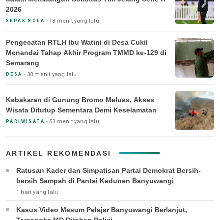
2026
18 menit yang lalu
SEPAK BOLA
Pengecatan RTLH Ibu Watini di Desa Cukil
Menandai Tahap Akhir Program TMMD ke-129 di
Semarang
38 menit yang lalu
DESA
Kebakaran di Gunung Bromo Meluas, Akses
Wisata Ditutup Sementara Demi Keselamatan
53 menit yang lalu
PARIWISATA
ARTIKEL REKOMENDASI
Ratusan Kader dan Simpatisan Partai Demokrat Bersih-
bersih Sampah di Pantai Kedunen Banyuwangi
1 hari yang lalu
Kasus Video Mesum Pelajar Banyuwangi Berlanjut,
Tersangka MD Ditahan Polisi