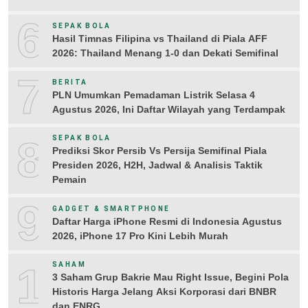
6
SEPAK BOLA
Hasil Timnas Filipina vs Thailand di Piala AFF
2026: Thailand Menang 1-0 dan Dekati Semifinal
7
BERITA
PLN Umumkan Pemadaman Listrik Selasa 4
Agustus 2026, Ini Daftar Wilayah yang Terdampak
8
SEPAK BOLA
Prediksi Skor Persib Vs Persija Semifinal Piala
Presiden 2026, H2H, Jadwal & Analisis Taktik
Pemain
9
GADGET & SMARTPHONE
Daftar Harga iPhone Resmi di Indonesia Agustus
2026, iPhone 17 Pro Kini Lebih Murah
10
SAHAM
3 Saham Grup Bakrie Mau Right Issue, Begini Pola
Historis Harga Jelang Aksi Korporasi dari BNBR
dan ENRG