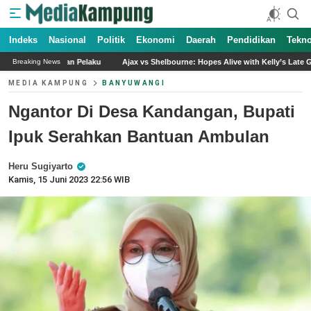
Indeks
Nasional
Politik
Ekonomi
Daerah
Pendidikan
Tekno
aku
Ajax vs Shelbourne: Hopes Alive with Kelly’s Late Goal and Beach’s Heroics
Breaking News
MEDIA KAMPUNG
BANYUWANGI
Ngantor Di Desa Kandangan, Bupati
Ipuk Serahkan Bantuan Ambulan
Heru Sugiyarto
Kamis, 15 Juni 2023 22:56 WIB