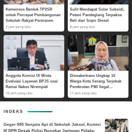
Kemensos Bentuk TP2SR
Sulit Mendapat Solar Subsidi,
untuk Percepat Pembangunan
Petani Pandeglang Terpaksa
Sekolah Rakyat Permanen
Beli dari Sopir Diesel
2 jam yang lalu
8 jam yang lalu
Anggota Komisi IX Minta
Disnakertrans Ungkap 10
Evaluasi Layanan BPJS usai
Warga Kota Serang Terjebak
Ramai Nakes Nirempati
Perekrutan PMI Ilegal
Sepanjang 2026
10 jam yang lalu
11 jam yang lalu
INDEKS
Geger 995 Senjata Api di Sekolah Jaksel, Komisi
III DPR Desak Polisi Bongkar Jaringan Pelaku