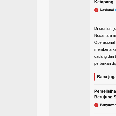
Ketapang
Nasional
N
Di sisi lain
Nusantara m
Operasional
membenarkan
cadang dan t
perbaikan d
Baca juga
Perselisih
Berujung S
Banyuwan
B