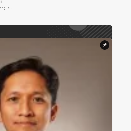
li
ang lalu