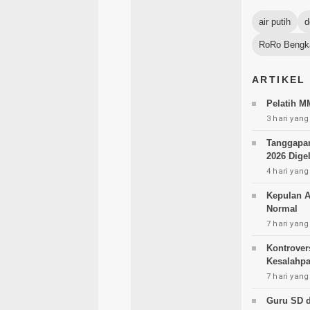
air putih
d
RoRo Bengka
ARTIKEL
Pelatih M
3 hari yang
Tanggapan 
2026 Digel
4 hari yang
Kepulan A
Normal
7 hari yang
Kontrovers
Kesalahp
7 hari yang
Guru SD d