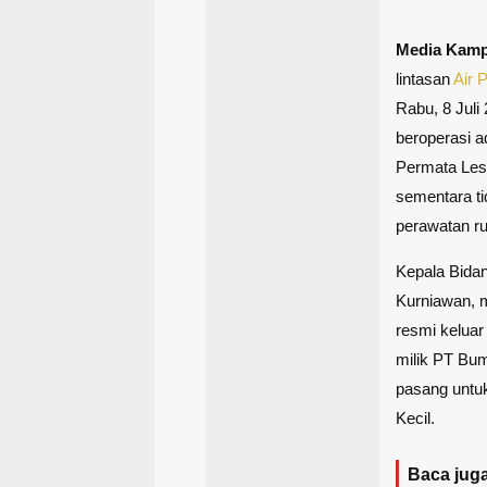
Media Kam
lintasan
Air P
Rabu, 8 Juli
beroperasi 
Permata Lest
sementara t
perawatan ru
Kepala Bida
Kurniawan, m
resmi keluar
milik PT Bu
pasang untuk
Kecil.
Baca juga