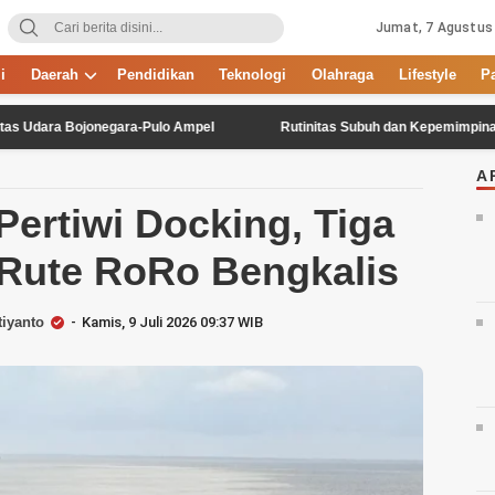
Jumat, 7 Agustus
i
Daerah
Pendidikan
Teknologi
Olahraga
Lifestyle
P
 Bojonegara-Pulo Ampel
Rutinitas Subuh dan Kepemimpinan Ferdian Br
A
ertiwi Docking, Tiga
 Rute RoRo Bengkalis
iyanto
Kamis, 9 Juli 2026 09:37 WIB