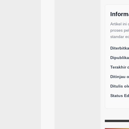
Inform
Artikel ini
proses pe
standar ed
Diterbitk
Dipublika
Terakhir 
Ditinjau 
Ditulis ol
Status Edi