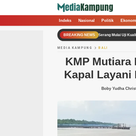
Indeks
Nasional
Politik
Ekonom
Pasca Demo Warga, DLH Kabupaten Serang Mulai Uji Kualitas Udara
BREAKING NEWS
MEDIA KAMPUNG
BALI
KMP Mutiara P
Kapal Layani
Boby Yudha Christ