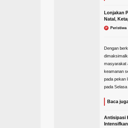
Lonjakan 
Natal, Ket
Peristiwa
P
Dengan berk
dimaksimalka
masyarakat a
keamanan se
pada pekan l
pada Selasa 
Baca juga
Antisipasi
Intensifka