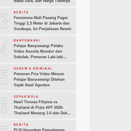
Batas Usia, dan Harga Tiketnya
3
BERITA
Fenomena Mall Pasang Pagar
Tinggi 2,5 Meter di Jakarta dan
Surabaya, Ini Penjelasan Resmi
4
BANYUWANGI
Pelajar Banyuwangi Pelaku
Video Asusila Mundur dari
Sekolah, Pemeran Laki-laki
Sampaikan Permintaan Maaf
5
HUKUM & KRIMINAL
Pemeran Pria Video Mesum
Pelajar Banyuwangi Ditahan
Sejak Awal Agustus
6
SEPAK BOLA
Hasil Timnas Filipina vs
Thailand di Piala AFF 2026:
Thailand Menang 1-0 dan Dekati
Semifinal
BERITA
PLN Umumkan Pemadaman