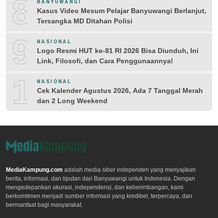
8
BANYUWANGI
Kasus Video Mesum Pelajar Banyuwangi Berlanjut,
Tersangka MD Ditahan Polisi
9
NASIONAL
Logo Resmi HUT ke-81 RI 2026 Bisa Diunduh, Ini
Link, Filosofi, dan Cara Penggunaannya!
10
NASIONAL
Cek Kalender Agustus 2026, Ada 7 Tanggal Merah
dan 2 Long Weekend
MediaKampung.com
adalah media siber independen yang menyajikan
berita, informasi, dan liputan dari Banyuwangi untuk Indonesia. Dengan
mengedepankan akurasi, independensi, dan keberimbangan, kami
berkomitmen menjadi sumber informasi yang kredibel, terpercaya, dan
bermanfaat bagi masyarakat.