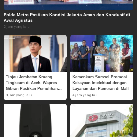
Polda Metro Pastikan Kondisi Jakarta Aman dan Kondusif di
Awal Agustus
2 jam yang lalu
Tinjau Jembatan Krueng
Kemenkum Sumsel Promosi
Tingkeum di Aceh, Wapres
Kekayaan Intelektual dengan
Gibran Pastikan Pemulihan
Layanan dan Pameran di Mall
Pascabencana
3 jam yang lalu
4 jam yang lalu