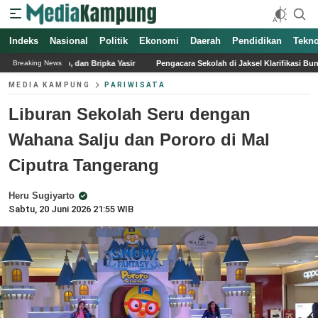
Indeks
Nasional
Politik
Ekonomi
Daerah
Pendidikan
Tekno
pka Yasir
Pengacara Sekolah di Jaksel Klarifikasi Bunker Sudah Diperiksa Polisi
Breaking News
MEDIA KAMPUNG
PARIWISATA
Liburan Sekolah Seru dengan
Wahana Salju dan Pororo di Mal
Ciputra Tangerang
Heru Sugiyarto
Sabtu, 20 Juni 2026 21:55 WIB