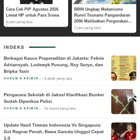
Cara Cek PIP Agustus 2026
BRIN Ungkap Mekanisme
Lewat HP untuk Para Siswa
Rumit Tsunami Pangandaran
2006 Melibatkan Pergerakan
6 jam yang lalu
Massa Bawah Laut
7 jam yang lalu
INDEKS
Berbagai Kasus Praperadilan di Jakarta: Febrie
Adriansyah, Lodewyk Pusung, Roy Suryo, dan
Bripka Yasir
3 detik yang lalu
HUKUM & KRIMINAL
Pengacara Sekolah di Jaksel Klarifikasi Bunker
Sudah Diperiksa Polisi
16 menit yang lalu
HUKUM & KRIMINAL
Update Hasil Timnas Indonesia Vs Singapura:
Gol Ragnar Pecah, Bawa Garuda Unggul Cepat
1-0