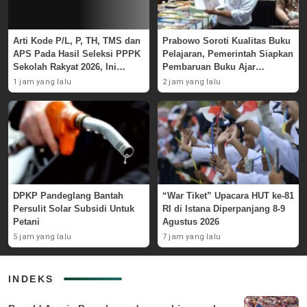
Arti Kode P/L, P, TH, TMS dan
Prabowo Soroti Kualitas Buku
APS Pada Hasil Seleksi PPPK
Pelajaran, Pemerintah Siapkan
Sekolah Rakyat 2026, Ini
Pembaruan Buku Ajar
Penjelasan
Nasional
1 jam yang lalu
2 jam yang lalu
DPKP Pandeglang Bantah
“War Tiket” Upacara HUT ke-81
Persulit Solar Subsidi Untuk
RI di Istana Diperpanjang 8-9
Petani
Agustus 2026
5 jam yang lalu
7 jam yang lalu
INDEKS