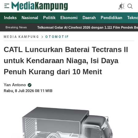
Indeks
Nasional
Politik
Ekonomi
Daerah
Pendidikan
Tekno
lkomsel Gelar AI Cinefest 2026 dengan 1.111 Film Pendek Berbasis AI dari Seluruh In
Breaking News
MEDIA KAMPUNG
OTOMOTIF
CATL Luncurkan Baterai Tectrans II
untuk Kendaraan Niaga, Isi Daya
Penuh Kurang dari 10 Menit
Yan Antono
Rabu, 8 Juli 2026 08:11 WIB