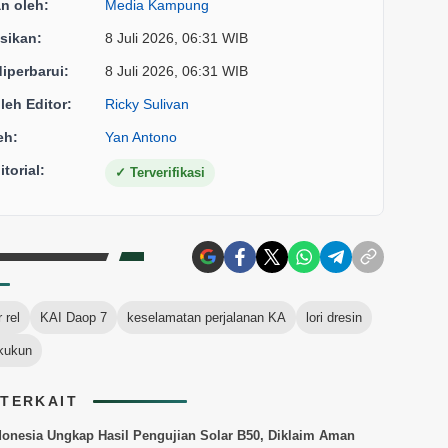
an oleh:
Media Kampung
sikan:
8 Juli 2026, 06:31 WIB
diperbarui:
8 Juli 2026, 06:31 WIB
oleh Editor:
Ricky Sulivan
eh:
Yan Antono
torial:
✓
Terverifikasi
 rel
KAI Daop 7
keselamatan perjalanan KA
lori dresin
kukun
 TERKAIT
donesia Ungkap Hasil Pengujian Solar B50, Diklaim Aman