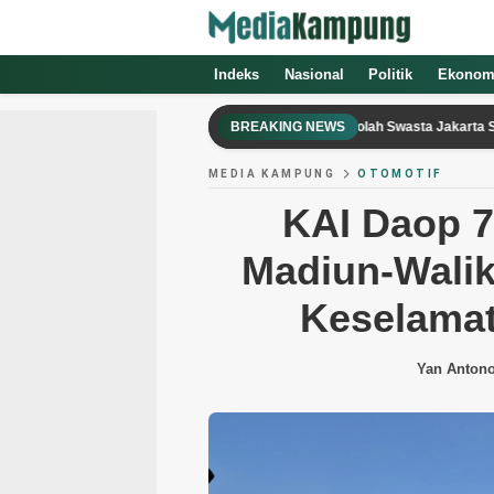
Indeks
Nasional
Politik
Ekonom
ir Gun hingga Senjata Api Ditemukan di Sekolah Swasta Jakarta Selatan, Polisi
BREAKING NEWS
MEDIA KAMPUNG
OTOMOTIF
KAI Daop 7
Madiun-Walik
Keselamat
Yan Anton