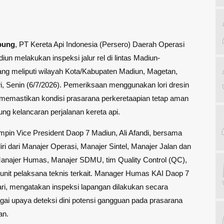
pung
, PT Kereta Api Indonesia (Persero) Daerah Operasi
iun melakukan inspeksi jalur rel di lintas Madiun-
ng meliputi wilayah Kota/Kabupaten Madiun, Magetan,
, Senin (6/7/2026). Pemeriksaan menggunakan lori dresin
n memastikan kondisi prasarana perkeretaapian tetap aman
g kelancaran perjalanan kereta api.
impin Vice President Daop 7 Madiun, Ali Afandi, bersama
diri dari Manajer Operasi, Manajer Sintel, Manajer Jalan dan
anajer Humas, Manajer SDMU, tim Quality Control (QC),
 unit pelaksana teknis terkait. Manager Humas KAI Daop 7
ri, mengatakan inspeksi lapangan dilakukan secara
gai upaya deteksi dini potensi gangguan pada prasarana
an.