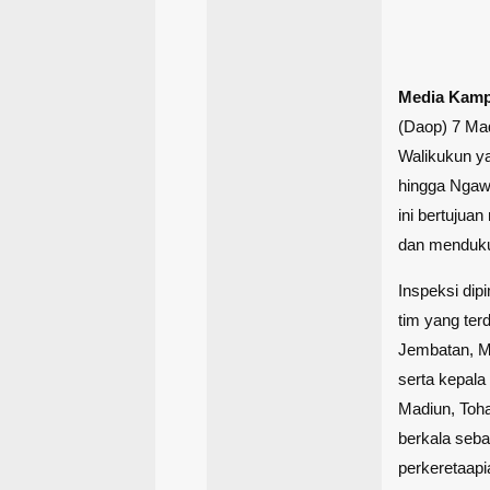
Media Kam
(Daop) 7 Mad
Walikukun ya
hingga Ngawi
ini bertujua
dan mendukun
Inspeksi dip
tim yang ter
Jembatan, M
serta kepala
Madiun, Toha
berkala seba
perkeretaapi