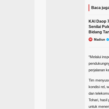
Baca juga
KAI Daop 
Senilai Pul
Bidang Ta
Madiun
M
“Melalui insp
pendukungny
perjalanan k
Tim menyusur
kondisi rel,
dan telekomu
Tohari, hasi
untuk menen