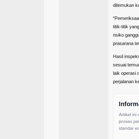
ditemukan ko
“Pemeriksaan
titik-titik 
risiko gangg
prasarana te
Hasil inspeks
sesuai temua
laik operas
perjalanan k
Inform
Artikel ini
proses pe
standar ed