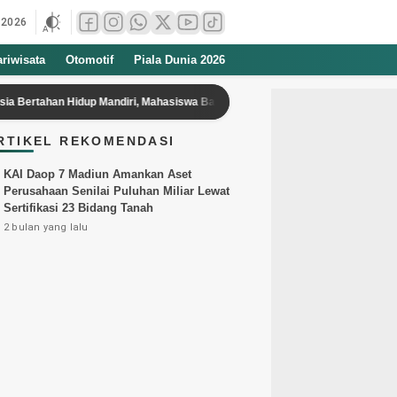
 2026
ariwisata
Otomotif
Piala Dunia 2026
Hidup Mandiri, Mahasiswa Baru Wajib Tahu
Praperadilan Jilid 3 Roy 
RTIKEL REKOMENDASI
KAI Daop 7 Madiun Amankan Aset
Perusahaan Senilai Puluhan Miliar Lewat
Sertifikasi 23 Bidang Tanah
2 bulan yang lalu