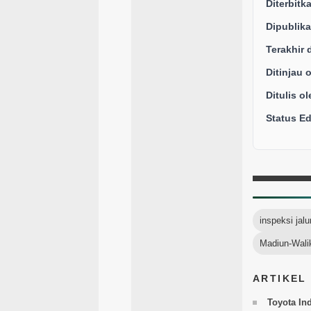
Diterbitk
Dipublika
Terakhir 
Ditinjau 
Ditulis ol
Status Edi
inspeksi jalur
Madiun-Wali
ARTIKEL
Toyota In