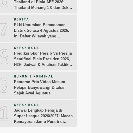
Thailand di Piala AFF 2026:
Thailand Menang 1-0 dan Dekati
Semifinal
7
BERITA
PLN Umumkan Pemadaman
Listrik Selasa 4 Agustus 2026,
Ini Daftar Wilayah yang
Terdampak
8
SEPAK BOLA
Prediksi Skor Persib Vs Persija
Semifinal Piala Presiden 2026,
H2H, Jadwal & Analisis Taktik
Pemain
9
HUKUM & KRIMINAL
Pemeran Pria Video Mesum
Pelajar Banyuwangi Ditahan
Sejak Awal Agustus
10
SEPAK BOLA
Jadwal Lengkap Persija di
Super League 2026/2027: Macan
Kemayoran Jamu Persib di
Jakarta Pekan Kedua