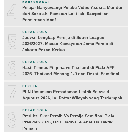
4
BANYUWANGI
Pelajar Banyuwangi Pelaku Video Asusila Mundur
dari Sekolah, Pemeran Laki-laki Sampaikan
Permintaan Maaf
5
SEPAK BOLA
Jadwal Lengkap Persija di Super League
2026/2027: Macan Kemayoran Jamu Persib di
Jakarta Pekan Kedua
6
SEPAK BOLA
Hasil Timnas Filipina vs Thailand di Piala AFF
2026: Thailand Menang 1-0 dan Dekati Semifinal
7
BERITA
PLN Umumkan Pemadaman Listrik Selasa 4
Agustus 2026, Ini Daftar Wilayah yang Terdampak
8
SEPAK BOLA
Prediksi Skor Persib Vs Persija Semifinal Piala
Presiden 2026, H2H, Jadwal & Analisis Taktik
Pemain