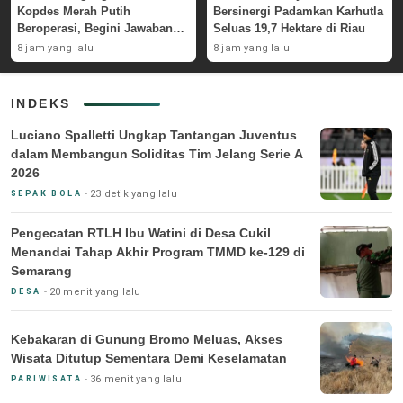
Kopdes Merah Putih
Bersinergi Padamkan Karhutla
Beroperasi, Begini Jawaban
Seluas 19,7 Hektare di Riau
Pemerintah
8 jam yang lalu
8 jam yang lalu
INDEKS
Luciano Spalletti Ungkap Tantangan Juventus
dalam Membangun Soliditas Tim Jelang Serie A
2026
23 detik yang lalu
SEPAK BOLA
Pengecatan RTLH Ibu Watini di Desa Cukil
Menandai Tahap Akhir Program TMMD ke-129 di
Semarang
20 menit yang lalu
DESA
Kebakaran di Gunung Bromo Meluas, Akses
Wisata Ditutup Sementara Demi Keselamatan
36 menit yang lalu
PARIWISATA