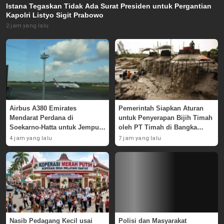
Istana Tegaskan Tidak Ada Surat Presiden untuk Pergantian
Kapolri Listyo Sigit Prabowo
2 jam yang lalu
Airbus A380 Emirates
Pemerintah Siapkan Aturan
Mendarat Perdana di
untuk Penyerapan Bijih Timah
Soekarno-Hatta untuk Jemput
oleh PT Timah di Bangka
Skuad AC Milan
Belitung
4 jam yang lalu
7 jam yang lalu
Nasib Pedagang Kecil usai
Polisi dan Masyarakat