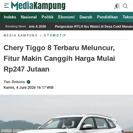
Indeks
Nasional
Politik
Ekonomi
Daerah
Pendidikan
Tekno
6
Pengecatan RTLH Ibu Watini di Desa Cukil Menandai Tahap Akhir Program TM
Breaking News
MEDIA KAMPUNG
OTOMOTIF
Chery Tiggo 8 Terbaru Meluncur,
Fitur Makin Canggih Harga Mulai
Rp247 Jutaan
Yan Antono
Kamis, 4 Juni 2026 16:17 WIB