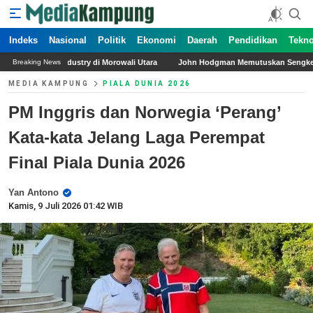
Indeks
Nasional
Politik
Ekonomi
Daerah
Pendidikan
Tekno
di Morowali Utara
John Hodgman Memutuskan Sengketa Pasangan tentang Bermai
Breaking News
MEDIA KAMPUNG
PIALA DUNIA 2026
PM Inggris dan Norwegia ‘Perang’
Kata-kata Jelang Laga Perempat
Final Piala Dunia 2026
Yan Antono
Kamis, 9 Juli 2026 01:42 WIB