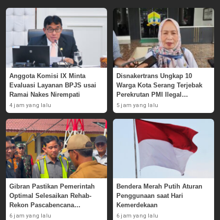
Anggota Komisi IX Minta
Disnakertrans Ungkap 10
Evaluasi Layanan BPJS usai
Warga Kota Serang Terjebak
Ramai Nakes Nirempati
Perekrutan PMI Ilegal
Sepanjang 2026
4 jam yang lalu
5 jam yang lalu
Gibran Pastikan Pemerintah
Bendera Merah Putih Aturan
Optimal Selesaikan Rehab-
Penggunaan saat Hari
Rekon Pascabencana
Kemerdekaan
Sumatera
6 jam yang lalu
6 jam yang lalu