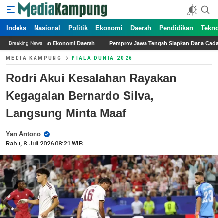
Indeks
Nasional
Politik
Ekonomi
Daerah
Pendidikan
Tekno
mi Daerah
Pemprov Jawa Tengah Siapkan Dana Cadangan Rp1,2 Triliun untuk Pi
Breaking News
MEDIA KAMPUNG
PIALA DUNIA 2026
Rodri Akui Kesalahan Rayakan
Kegagalan Bernardo Silva,
Langsung Minta Maaf
Yan Antono
Rabu, 8 Juli 2026 08:21 WIB