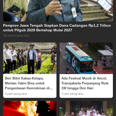
Pemprov Jawa Tengah Siapkan Dana Cadangan Rp1,2 Triliun
untuk Pilgub 2029 Bertahap Mulai 2027
28 menit yang lalu
Beri Bibit Kakao-Kelapa,
Ada Festival Musik di Ancol,
Mentan Yakin Bisa untuk
Transjakarta Perpanjang Rute
Pengentasan Kemiskinan di
1W hingga Dini Hari
Alor
4 jam yang lalu
7 jam yang lalu