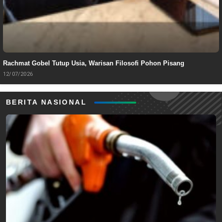
Rachmat Gobel Tutup Usia, Warisan Filosofi Pohon Pisang
12/07/2026
BERITA NASIONAL