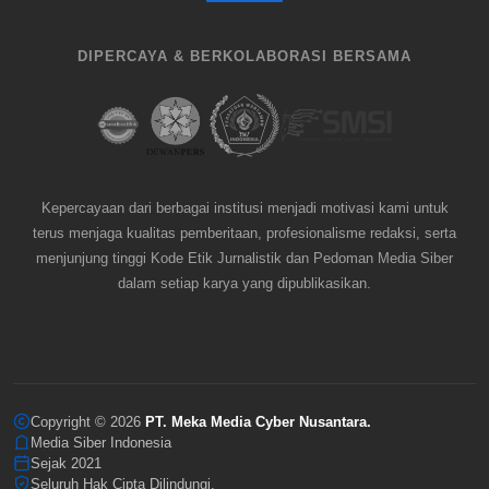
DIPERCAYA & BERKOLABORASI BERSAMA
Kepercayaan dari berbagai institusi menjadi motivasi kami untuk
terus menjaga kualitas pemberitaan, profesionalisme redaksi, serta
menjunjung tinggi Kode Etik Jurnalistik dan Pedoman Media Siber
dalam setiap karya yang dipublikasikan.
Copyright © 2026
PT. Meka Media Cyber Nusantara.
Media Siber Indonesia
Sejak 2021
Seluruh Hak Cipta Dilindungi.