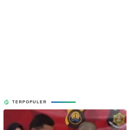
TERPOPULER