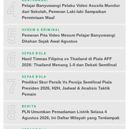
4
BANYUWANGI
Pelajar Banyuwangi Pelaku Video Asusila Mundur
dari Sekolah, Pemeran Laki-laki Sampaikan
Permintaan Maaf
5
HUKUM & KRIMINAL
Pemeran Pria Video Mesum Pelajar Banyuwangi
Ditahan Sejak Awal Agustus
6
SEPAK BOLA
Hasil Timnas Filipina vs Thailand di Piala AFF
2026: Thailand Menang 1-0 dan Dekati Semifinal
7
SEPAK BOLA
Prediksi Skor Persib Vs Persija Semifinal Piala
Presiden 2026, H2H, Jadwal & Analisis Taktik
Pemain
8
BERITA
PLN Umumkan Pemadaman Listrik Selasa 4
Agustus 2026, Ini Daftar Wilayah yang Terdampak