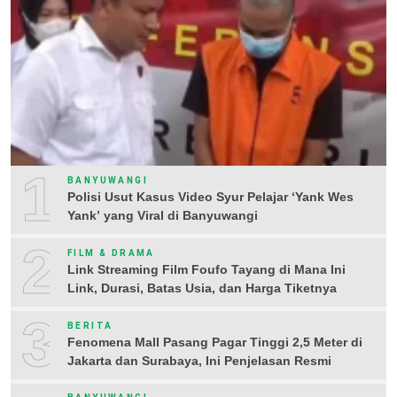
1
BANYUWANGI
Polisi Usut Kasus Video Syur Pelajar ‘Yank Wes
Yank’ yang Viral di Banyuwangi
2
FILM & DRAMA
Link Streaming Film Foufo Tayang di Mana Ini
Link, Durasi, Batas Usia, dan Harga Tiketnya
3
BERITA
Fenomena Mall Pasang Pagar Tinggi 2,5 Meter di
Jakarta dan Surabaya, Ini Penjelasan Resmi