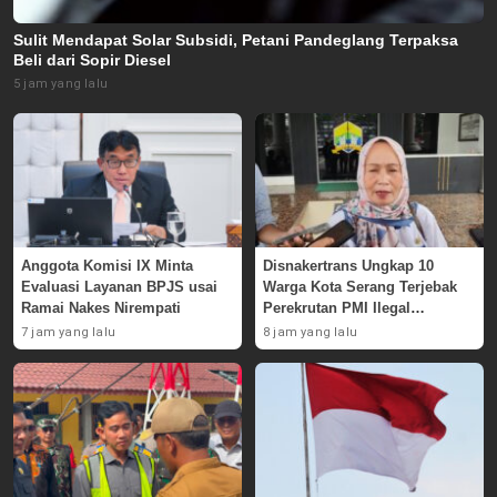
Sulit Mendapat Solar Subsidi, Petani Pandeglang Terpaksa
Beli dari Sopir Diesel
5 jam yang lalu
Anggota Komisi IX Minta
Disnakertrans Ungkap 10
Evaluasi Layanan BPJS usai
Warga Kota Serang Terjebak
Ramai Nakes Nirempati
Perekrutan PMI Ilegal
Sepanjang 2026
7 jam yang lalu
8 jam yang lalu