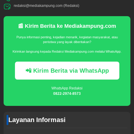
redaksi@mediakampung.com (Redaksi)
📰 Kirim Berita ke Mediakampung.com
Punya informasi penting, kejadian menarik, kegiatan masyarakat, atau
peristiwa yang layak diberitakan?
Kirimkan langsung kepada Redaksi Mediakampung.com melalui WhatsApp.
📲 Kirim Berita via WhatsApp
WhatsApp Redaksi
0822-2974-8573
Layanan Informasi