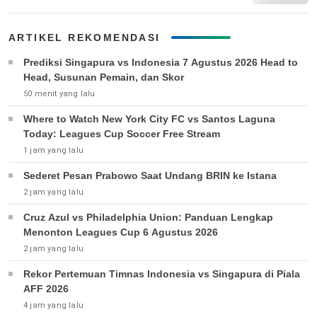
ARTIKEL REKOMENDASI
Prediksi Singapura vs Indonesia 7 Agustus 2026 Head to
Head, Susunan Pemain, dan Skor
50 menit yang lalu
Where to Watch New York City FC vs Santos Laguna
Today: Leagues Cup Soccer Free Stream
1 jam yang lalu
Sederet Pesan Prabowo Saat Undang BRIN ke Istana
2 jam yang lalu
Cruz Azul vs Philadelphia Union: Panduan Lengkap
Menonton Leagues Cup 6 Agustus 2026
2 jam yang lalu
Rekor Pertemuan Timnas Indonesia vs Singapura di Piala
AFF 2026
4 jam yang lalu