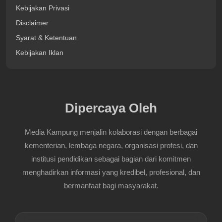
Kebijakan Privasi
Disclaimer
Syarat & Ketentuan
Kebijakan Iklan
Dipercaya Oleh
Media Kampung menjalin kolaborasi dengan berbagai
kementerian, lembaga negara, organisasi profesi, dan
institusi pendidikan sebagai bagian dari komitmen
menghadirkan informasi yang kredibel, profesional, dan
bermanfaat bagi masyarakat.